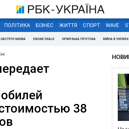
ПОЛІТИКА
БІЗНЕС
ЖИТТЯ
СПОРТ
WAVE
S
ОБСТРІЛ КИЄВА
DRONE DEALS
ОРМУЗЬКА ПРОТОКА
ВІЙНА В УКРАЇНІ
їні
НОВИ
передает
мобилей
 стоимостью 38
ов