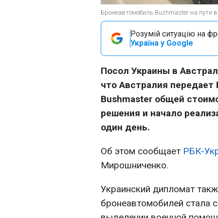
Бронеавтомобиль Bushmaster на пути в 
Розумій ситуацію на фро
Україна у Google
Посол Украины в Австра
что Австралия передает 
Bushmaster общей стоимо
решения и начало реализ
один день.
Об этом сообщает
РБК-Ук
Мирошниченко.
Украинский дипломат такж
бронеавтомобилей стала 
выделении военной помощи