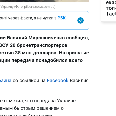
екз
Украину (Фото: pilbaranews.com.au)
топ
Tact
нті через факти, а не чутки з
РБК-
лии Василий Мирошниченко сообщил,
ВСУ 20 бронетранспортеров
стью 38 млн долларов. На принятие
ации передачи понадобился всего
раина
со ссылкой на
Facebook
Василия
е отметил, что передача Украине
самым быстрым решением о
 в истории Австралии.