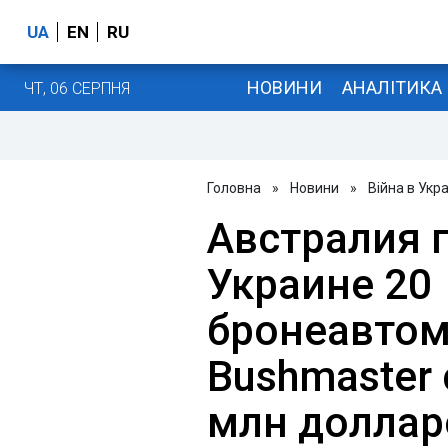
UA
EN
RU
НОВИНИ
АНАЛІТИКА
ЧТ, 06 СЕРПНЯ
Головна
»
Новини
»
Війна в Укра
Австралия 
Украине 20
бронеавто
Bushmaster
млн доллар