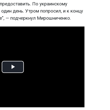
 предоставить. По украинскому
один день. Утром попросил, и к концу
е", — подчеркнул Мирошниченко.
Play
Video