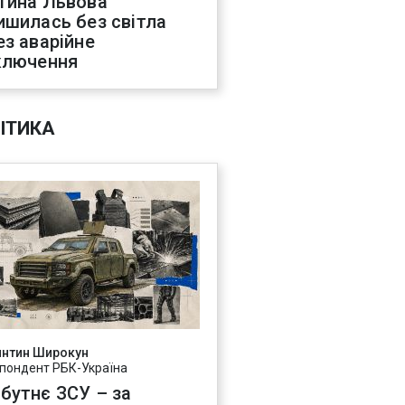
тина Львова
ишилась без світла
ез аварійне
ключення
ІТИКА
янтин Широкун
пондент РБК-Україна
бутнє ЗСУ – за