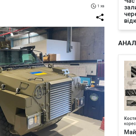
Час
зал
1 хв
чер
від
АНАЛ
Кост
корес
Май