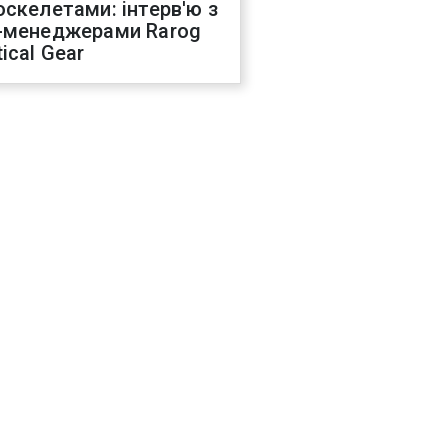
оскелетами: інтерв'ю з
-менеджерами Rarog
ical Gear