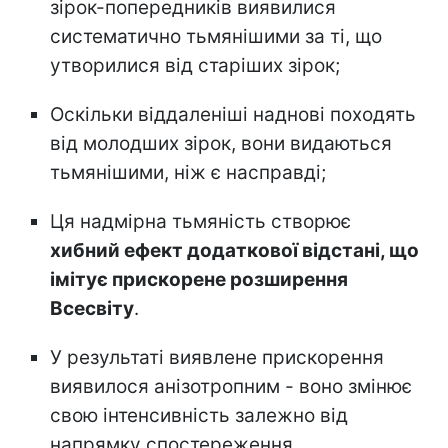
зірок-попередників виявилися
систематично тьмянішими за ті, що
утворилися від старіших зірок;
Оскільки віддаленіші наднові походять
від молодших зірок, вони видаються
тьмянішими, ніж є насправді;
Ця надмірна тьмяність створює
хибний ефект додаткової відстані, що
імітує прискорене розширення
Всесвіту
.
У результаті виявлене прискорення
виявилося анізотропним - воно змінює
свою інтенсивність залежно від
напрямку спостереження.