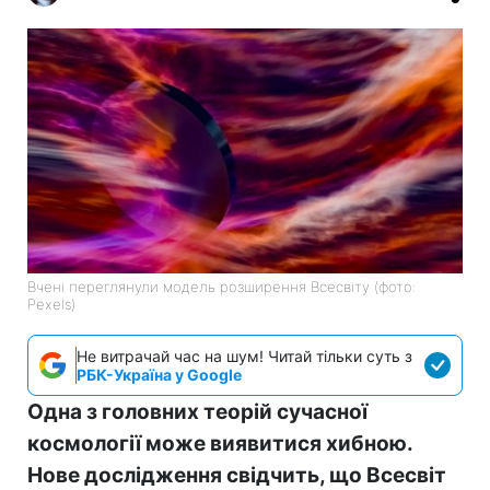
Вчені переглянули модель розширення Всесвіту (фото:
Pexels)
Не витрачай час на шум! Читай тільки суть з
РБК-Україна у Google
Одна з головних теорій сучасної
космології може виявитися хибною.
Нове дослідження свідчить, що Всесвіт