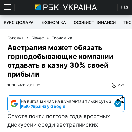
UA
КУРС ДОЛАРА
ЕКОНОМІКА
ОСОБИСТІ ФІНАНСИ
TEC
Головна
»
Бізнес
»
Економіка
Австралия может обязать
горнодобывающие компании
отдавать в казну 30% своей
прибыли
10:10 24.11.2011 Чт
2 хв
Не витрачай час на шум! Читай тільки суть з
РБК-Україна у Google
Спустя почти полтора года яростных
дискуссий среди австралийских