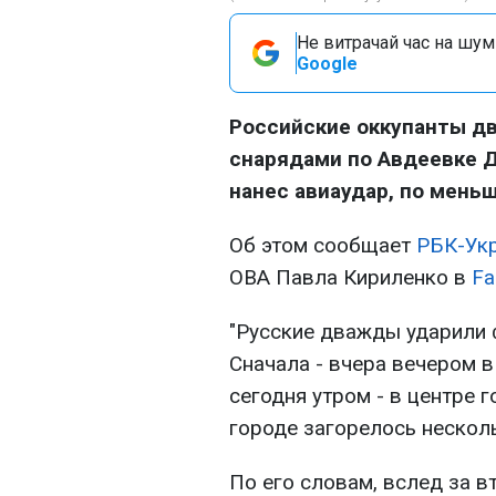
Не витрачай час на шум!
Google
Российские оккупанты 
снарядами по Авдеевке Д
нанес авиаудар, по мень
Об этом сообщает
РБК-Укр
ОВА Павла Кириленко в
Fa
"Русские дважды ударили
Сначала - вчера вечером в
сегодня утром - в центре г
городе загорелось несколь
По его словам, вслед за 