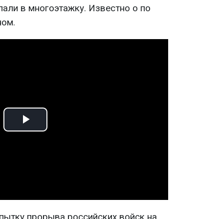
пали в многоэтажку. Известно о по
ном.
Play
Video
опытку прорыва российских войск на