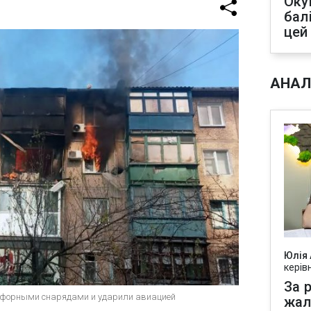
Оку
бал
цей
АНАЛ
Юлія
керів
За р
сфорными снарядами и ударили авиацией
жал