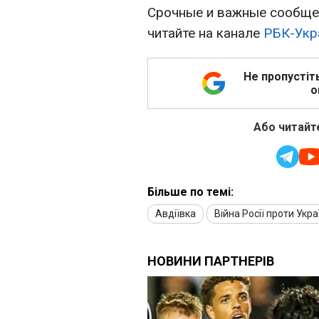
Срочные и важные сообщен
читайте на канале
РБК-Укр
Не пропустіт
о
Або читайте
Більше по темі:
Авдіївка
Війна Росії проти Укра