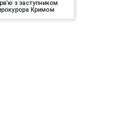
ерв'ю з заступником
прокурора Кримом