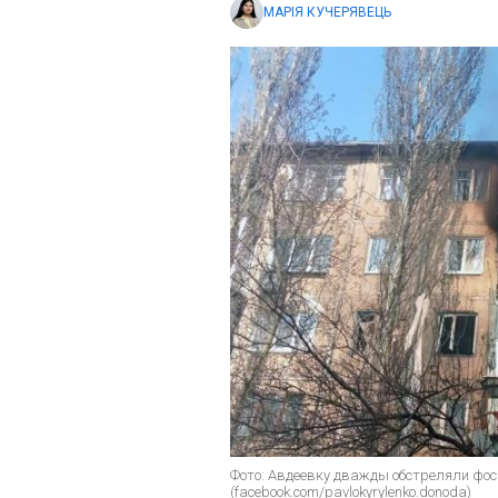
МАРІЯ КУЧЕРЯВЕЦЬ
Фото: Авдеевку дважды обстреляли фо
(facebook.com/pavlokyrylenko.donoda)