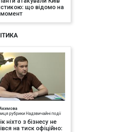
панти атакували Київ
істикою: що відомо на
 момент
ІТИКА
 Акимова
ниця рубрики Надзвичайні події
ік ніхто з бізнесу не
івся на тиск офіційно: