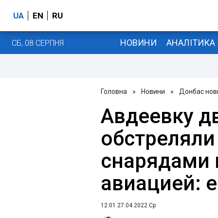
UA
EN
RU
НОВИНИ
АНАЛІТИКА
СБ, 08 СЕРПНЯ
Головна
»
Новини
»
Донбас нов
Авдеевку 
обстрелял
снарядами 
авиацией: 
12:01 27.04.2022 Ср