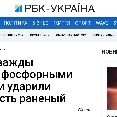
ПОЛІТИКА
БІЗНЕС
ЖИТТЯ
СПОРТ
WAVE
S
ОБСТРІЛ КИЄВА
DRONE DEALS
ОРМУЗЬКА ПРОТОКА
ВІЙНА В УКРАЇНІ
ини
НОВИ
дважды
и фосфорными
и ударили
есть раненый
1 хв