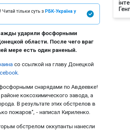
інт
Ген
 Читай тільки суть з
РБК-Україна у
дважды ударили фосфорными
онецкой области. После чего враг
шей мере есть один раненый.
аина
со ссылкой на главу Донецкой
cebook.
 фосфорными снарядами по Авдеевке!
 районе коксохимического завода, а
орода. В результате этих обстрелов в
ко пожаров", - написал Кириленко.
вторым обстрелом оккупанты нанесли