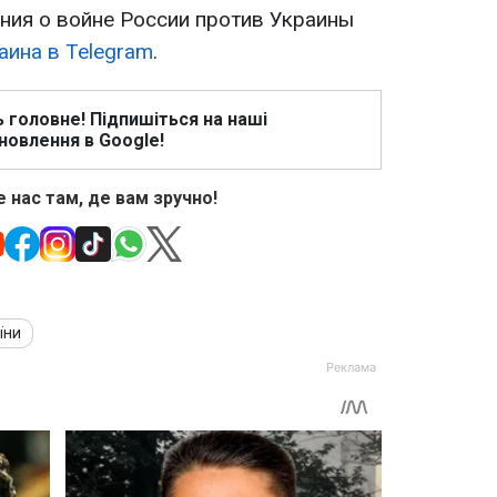
ия о войне России против Украины
аина в Telegram
.
ь головне! Підпишіться на наші
новлення в Google!
 нас там, де вам зручно!
їни