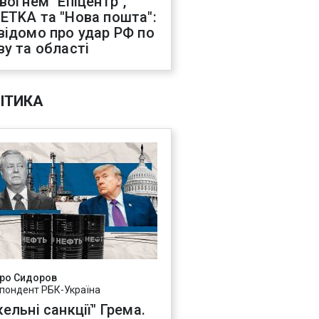
 вогнем "Епіцентр",
ETKA та "Нова пошта":
відомо про удар РФ по
ву та області
ІТИКА
ро Сидоров
пондент РБК-Україна
ельні санкції" Грема.