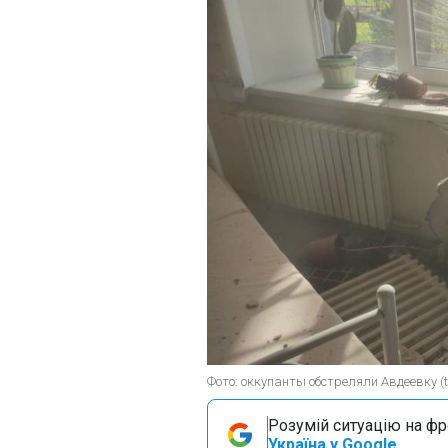
Фото: оккупанты обстреляли Авдеевку (t
Розумій ситуацію на фро
Україна у Google