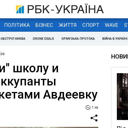
ПОЛІТИКА
БІЗНЕС
ЖИТТЯ
СПОРТ
WAVE
S
ОБСТРІЛ КИЄВА
DRONE DEALS
ОРМУЗЬКА ПРОТОКА
ВІЙНА В УКРАЇНІ
їні
НОВИ
и" школу и
Оккупанты
кетами Авдеевку
1 хв