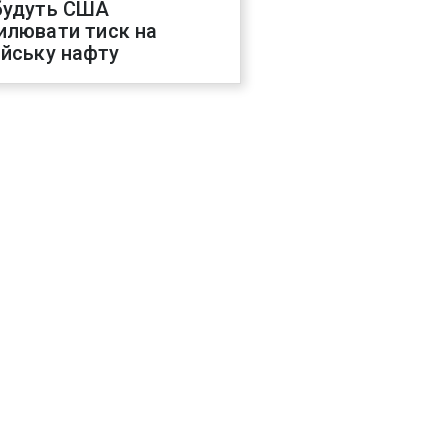
будуть США
илювати тиск на
ійську нафту