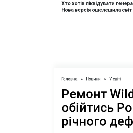
Головна
»
Новини
»
У світі
Ремонт Wil
обійтись Ро
річного де