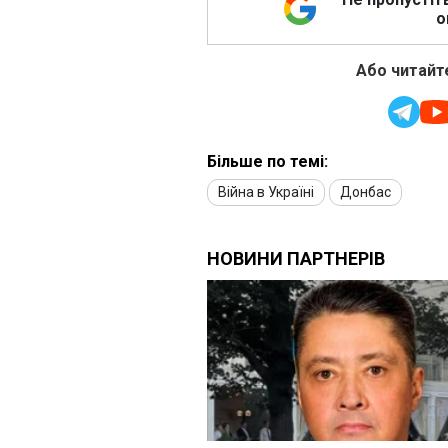
о
Або читайте
Більше по темі:
Війна в Україні
Донбас