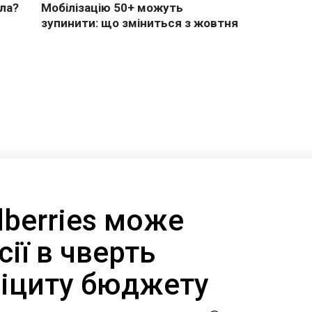
dberries може
сії в чверть
фіциту бюджету