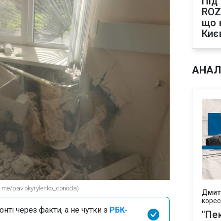
Під
ROZ
що 
Киє
АНАЛ
.me/pavlokyrylenko_donoda)
Дмит
корес
нті через факти, а не чутки з
РБК-
"Пек