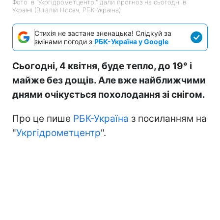
Фото: в "Укргідрометцентрі" дали прогноз на сьогодні в
Україні (Віталій Носач, РБК-Україна)
Стихія не застане зненацька! Слідкуй за
змінами погоди з
РБК-Україна у Google
Сьогодні, 4 квітня, буде тепло, до 19° і
майже без дощів. Але вже найближчими
днями очікується похолодання зі снігом.
Про це пише
РБК-Україна
з посиланням на
"
Укргідрометцентр
".