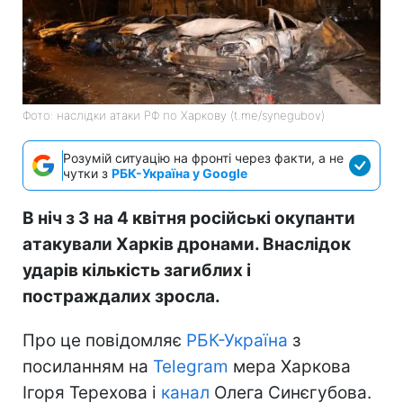
Фото: наслідки атаки РФ по Харкову (t.me/synegubov)
Розумій ситуацію на фронті через факти, а не
чутки з
РБК-Україна у Google
В ніч з 3 на 4 квітня російські окупанти
атакували Харків дронами. Внаслідок
ударів кількість загиблих і
постраждалих зросла.
Про це повідомляє
РБК-Україна
з
посиланням на
Telegram
мера Харкова
Ігоря Терехова і
канал
Олега Синєгубова.