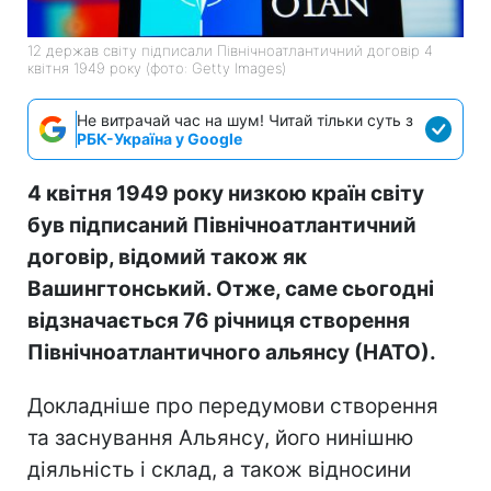
12 держав світу підписали Північноатлантичний договір 4
квітня 1949 року (фото: Getty Images)
Не витрачай час на шум! Читай тільки суть з
РБК-Україна у Google
4 квітня 1949 року низкою країн світу
був підписаний Північноатлантичний
договір, відомий також як
Вашингтонський. Отже, саме сьогодні
відзначається 76 річниця створення
Північноатлантичного альянсу (НАТО).
Докладніше про передумови створення
та заснування Альянсу, його нинішню
діяльність і склад, а також відносини