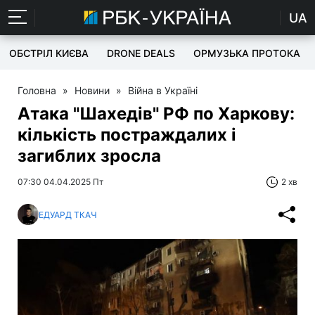
UA
ОБСТРІЛ КИЄВА
DRONE DEALS
ОРМУЗЬКА ПРОТОКА
Головна
»
Новини
»
Війна в Україні
Атака "Шахедів" РФ по Харкову:
кількість постраждалих і
загиблих зросла
07:30 04.04.2025 Пт
2 хв
ЕДУАРД ТКАЧ