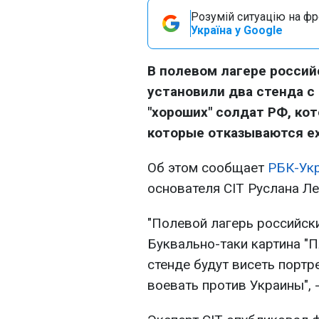
Розумій ситуацію на фро
Україна у Google
В полевом лагере российс
установили два стенда с
"хороших" солдат РФ, кото
которые отказываются ех
Об этом сообщает
РБК-Ук
основателя CIT Руслана Лев
"Полевой лагерь российски
Буквально-таки картина "П
стенде будут висеть портр
воевать против Украины", 