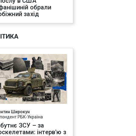
послу в США
фанішиній обрали
обіжний захід
ІТИКА
янтин Широкун
пондент РБК-Україна
бутнє ЗСУ – за
оскелетами: інтерв'ю з