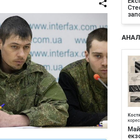
Екс
Сте
зап
АНАЛ
Кост
корес
Май
екз