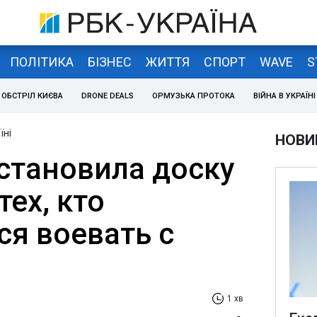
ПОЛІТИКА
БІЗНЕС
ЖИТТЯ
СПОРТ
WAVE
S
ОБСТРІЛ КИЄВА
DRONE DEALS
ОРМУЗЬКА ПРОТОКА
ВІЙНА В УКРАЇНІ
їні
НОВИ
становила доску
тех, кто
ся воевать с
1 хв