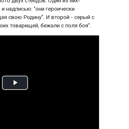
ото двух стендов. Один из них-
 и надписью: "они героически
я свою Родину". И второй - серый с
оих товарищей, бежали с поля боя".
Play
Video