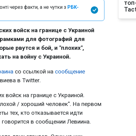
топ
нті через факти, а не чутки з
РБК-
Tact
ких войск на границе с Украиной
 рамками для фотографий для
рые рвутся и бой, и "плохих",
ать на войну с Украиной.
раина
со ссылкой на
сообщение
иева в Twitter.
х войск на границе с Украиной.
лохой / хороший человек". На первом
еты тех, кто отказывается идти
- говорится в сообщении Левиина.