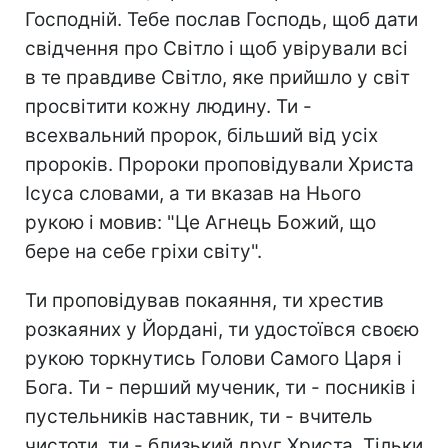
Господній. Тебе послав Господь, щоб дати
свідчення про Світло і щоб увірували всі
в те правдиве Світло, яке прийшло у світ
просвітити кожну людину. Ти -
всехвальний пророк, більший від усіх
пророків. Пророки проповідували Христа
Ісуса словами, а ти вказав на Нього
рукою і мовив: "Це Агнець Божий, що
бере на себе гріхи світу".
Ти проповідував покаяння, ти хрестив
розкаяних у Йордані, ти удостоївся своєю
рукою торкнутись Голови Самого Царя і
Бога. Ти - перший мученик, ти - посників і
пустельників наставник, ти - вчитель
чистоти, ти - близький друг Христа. Тільки