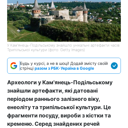
У Кам'янець-Подільському знайшло унікальні артефакти часів
Трипільської культури (фото: Getty Images)
Будь у курсі, а не в шоці! Додай змісту своїй
стрічці
разом з РБК-Україна в Google
Археологи у Кам'янець-Подільському
знайшли артефакти, які датовані
періодом раннього залізного віку,
енеоліту та трипільської культури. Це
фрагменти посуду, вироби з кістки та
кременю. Серед знайдених речей