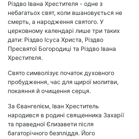
Різдво Івана Хрестителя - одне з
небагатьох свят, коли вшановується не
смерть, а народження святого. У
церковному календарі лише три таких
дати: Різдво Ісуса Христа, Різдво
Пресвятої Богородиці та Різдво Івана
Хрестителя.
Свято символізує початок духовного
пробудження, час для щирої молитви,
покаяння й очищення серця.
За Євангелієм, Іван Хреститель
народився в родині священника Захарії
та праведної Єлизавети після
багаторічного безпліддя. Його