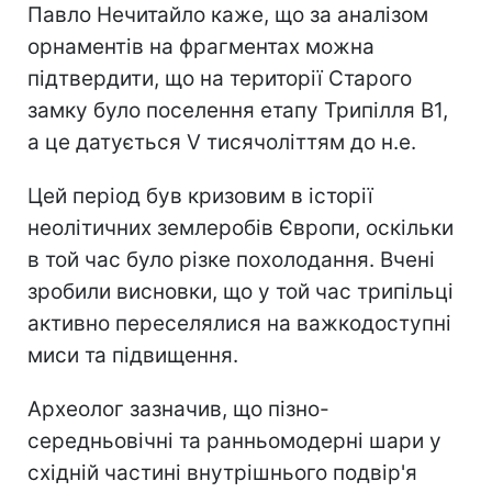
Павло Нечитайло каже, що за аналізом
орнаментів на фрагментах можна
підтвердити, що на території Старого
замку було поселення етапу Трипілля В1,
а це датується V тисячоліттям до н.е.
Цей період був кризовим в історії
неолітичних землеробів Європи, оскільки
в той час було різке похолодання. Вчені
зробили висновки, що у той час трипільці
активно переселялися на важкодоступні
миси та підвищення.
Археолог зазначив, що пізно-
середньовічні та ранньомодерні шари у
східній частині внутрішнього подвір'я