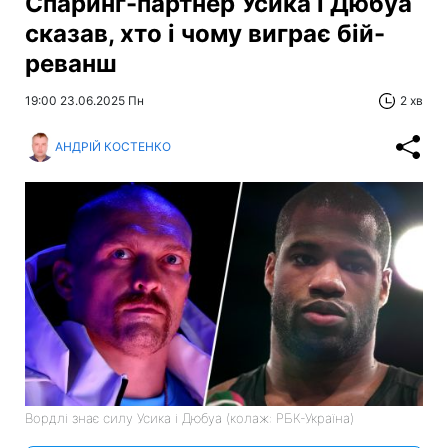
Спаринг-партнер Усика і Дюбуа
сказав, хто і чому виграє бій-
реванш
19:00 23.06.2025 Пн
2 хв
АНДРІЙ КОСТЕНКО
Вордлі знає силу Усика і Дюбуа (колаж: РБК-Україна)