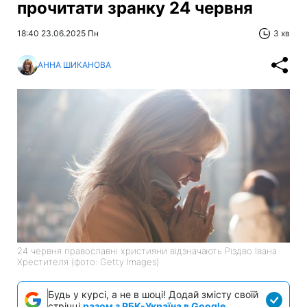
прочитати зранку 24 червня
18:40 23.06.2025 Пн
3 хв
АННА ШИКАНОВА
24 червня православні християни відзначають Різдво Івана
Хрестителя (фото: Getty Images)
Будь у курсі, а не в шоці! Додай змісту своїй
стрічці
разом з РБК-Україна в Google