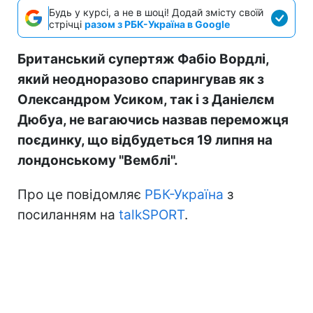
Будь у курсі, а не в шоці! Додай змісту своїй
стрічці
разом з РБК-Україна в Google
Британський супертяж Фабіо Вордлі,
який неодноразово спарингував як з
Олександром Усиком, так і з Даніелєм
Дюбуа, не вагаючись назвав переможця
поєдинку, що відбудеться 19 липня на
лондонському "Вемблі".
Про це повідомляє
РБК-Україна
з
посиланням на
talkSPORT
.