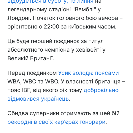
відбудеться в суботу, 19 липня
на
легендарному стадіоні "Вемблі" у
Лондоні. Початок головного бою вечора –
орієнтовно о 22:00 за київським часом.
Це буде перший поєдинок за титул
абсолютного чемпіона у хевівейті у
Великій Британії.
Перед поєдинком
Усик володіє поясами
WBA, WBC та WBO. У власності британця –
пояс IBF, від якого рік тому
добровільно
відмовився українець
.
Обидва суперники отримають за цей бій
рекордні в своїх кар'єрах гонорари
.