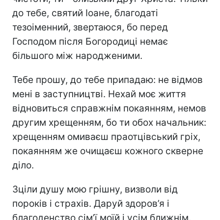
до тебе, святий Іоане, благодаті
тезоіменний, звертаюся, бо перед
Господом після Богородиці немає
більшого між народженими.
Тебе прошу, до тебе припадаю: не відмов
мені в заступництві. Нехай моє життя
відновиться справжнім покаянням, немов
другим хрещенням, бо ти обох начальник:
хрещенням омиваєш праотцівський гріх,
покаянням же очищаєш кожного скверне
діло.
Зціли дyшу мою гpішну, визволи від
поpoків і стpaхів. Даруй здоров’я і
благоденство сім’ї моїй і усім ближнім.