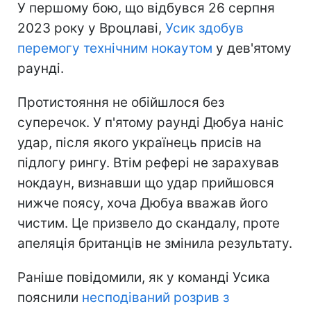
У першому бою, що відбувся 26 серпня
2023 року у Вроцлаві,
Усик здобув
перемогу технічним нокаутом
у дев'ятому
раунді.
Протистояння не обійшлося без
суперечок. У п'ятому раунді Дюбуа наніс
удар, після якого українець присів на
підлогу рингу. Втім рефері не зарахував
нокдаун, визнавши що удар прийшовся
нижче поясу, хоча Дюбуа вважав його
чистим. Це призвело до скандалу, проте
апеляція британців не змінила результату.
Раніше повідомили, як у команді Усика
пояснили
несподіваний розрив з