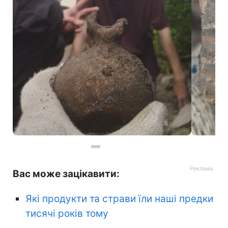
Артефакти Трипільської культури знайшли у Кам'янець-Подільському (фото: Павла Нечитайло)
Вас може зацікавити:
Які продукти та страви їли наші предки
тисячі років тому