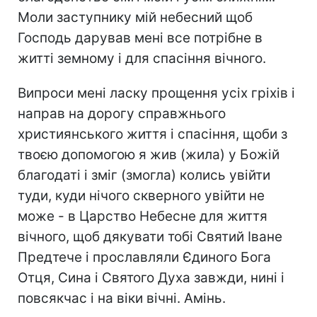
Моли заступнику мій небесний щоб
Господь дарував мені все потрібне в
житті земному і для спасіння вічного.
Випроси мені ласку прощення усіх гріхів і
направ на дорогу справжнього
християнського життя і спасіння, щоби з
твоєю допомогою я жив (жила) у Божій
благодаті і зміг (змогла) колись увійти
туди, куди нічого скверного увійти не
може - в Царство Небесне для життя
вічного, щоб дякувати тобі Святий Іване
Предтече і прославляли Єдиного Бога
Отця, Сина і Святого Духа завжди, нині і
повсякчас і на віки вічні. Амінь.