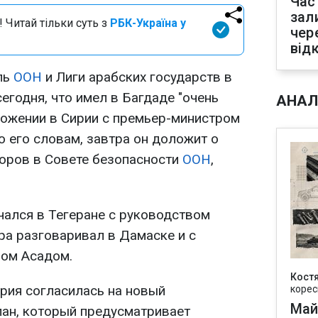
Час
зал
 Читай тільки суть з
РБК-Україна у
чер
від
ль
ООН
и Лиги арабских государств в
егодня, что имел в Багдаде "очень
АНАЛ
ожении в Сирии с премьер-министром
 его словам, завтра он доложит о
воров в Совете безопасности
ООН
,
чался в Тегеране с руководством
ера разговаривал в Дамаске и с
ом Асадом.
Кост
ирия согласилась на новый
корес
Май
ан, который предусматривает