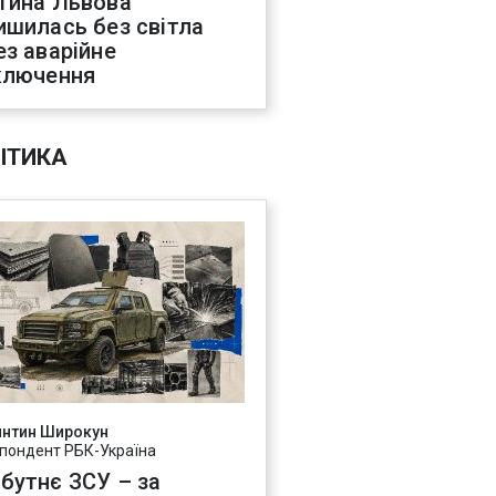
тина Львова
ишилась без світла
ез аварійне
ключення
ІТИКА
янтин Широкун
пондент РБК-Україна
бутнє ЗСУ – за