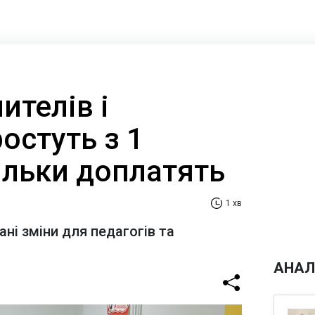
ителів і
ростуть з 1
ільки доплатять
1 хв
ні зміни для педагогів та
АНАЛ