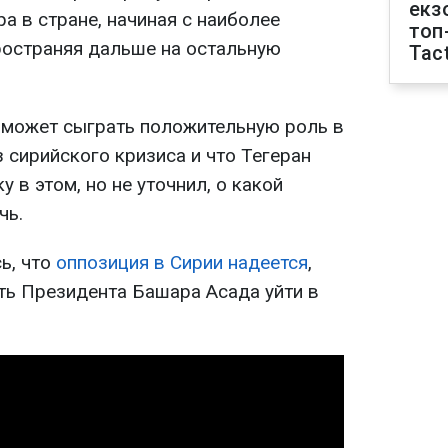
екз
а в стране, начиная с наиболее
топ
ространяя дальше на остальную
Tact
н может сыграть положительную роль в
 сирийского кризиса и что Тегеран
в этом, но не уточнил, о какой
чь.
ь, что
оппозиция в Сирии надеется
,
ть Президента Башара Асада уйти в