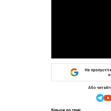
Не пропустіт
о
Або читайте
Більше по темі: