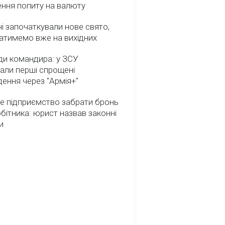
ення попиту на валюту
ні започаткували нове свято,
атимемо вже на вихідних
ди командира: у ЗСУ
али перші спрощені
ення через "Армія+"
е підприємство забрати бронь
обітника: юрист назвав законні
и