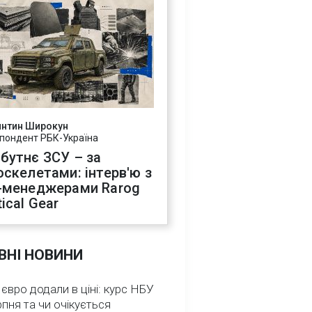
янтин Широкун
пондент РБК-Україна
бутнє ЗСУ – за
оскелетами: інтерв'ю з
-менеджерами Rarog
ical Gear
ВНІ НОВИНИ
 євро додали в ціні: курс НБУ
рпня та чи очікується