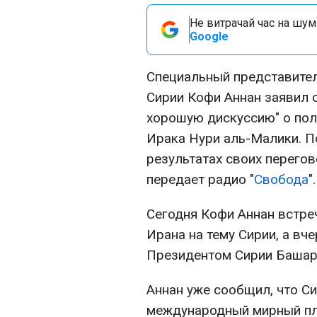
Не витрачай час на шум!
Google
Специальный представите
Сирии Кофи Аннан заявил с
хорошую дискуссию" о пол
Ирака Нури аль-Малики. По
результатах своих перего
передает радио "
Свобода
".
Сегодня Кофи Аннан встре
Ирана на тему Сирии, а вч
Президентом Сирии Башар
Аннан уже сообщил, что С
международный мирный пл