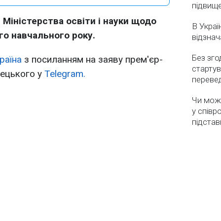
підвищ
 Міністерства освіти і науки щодо
В Украї
го навчального року.
відзнач
Без зго
раїна
з посиланням на заяву прем'єр-
стартув
рецького у
Telegram.
перевед
Чи мож
у співр
підстав