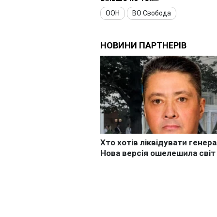
ООН
ВО Свобода