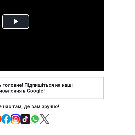
Play
Video
ь головне! Підпишіться на наші
новлення в Google!
 нас там, де вам зручно!