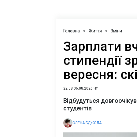
Головна
»
Життя
»
Зміни
Зарплати вч
стипендії з
вересня: ск
22:58 06.08.2026 Чт
Відбудуться довгоочікува
студентів
ОЛЕНА БДЖОЛА