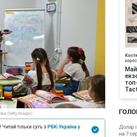
Кост
корес
Май
екз
топ
Tact
ГОЛО
ова (Getty Images)
 Читай тільки суть з
РБК-Україна у
Долар і
на 7 се