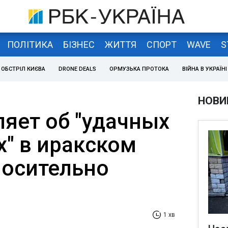
ПОЛІТИКА
БІЗНЕС
ЖИТТЯ
СПОРТ
WAVE
S
ОБСТРІЛ КИЄВА
DRONE DEALS
ОРМУЗЬКА ПРОТОКА
ВІЙНА В УКРАЇНІ
НОВИ
ляет об "удачных
х" в иракском
носительно
1 хв