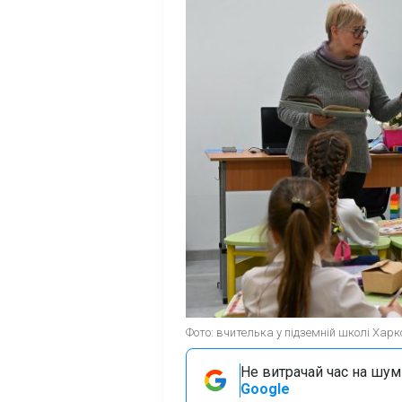
Фото: вчителька у підземній школі Харк
Не витрачай час на шум!
Google