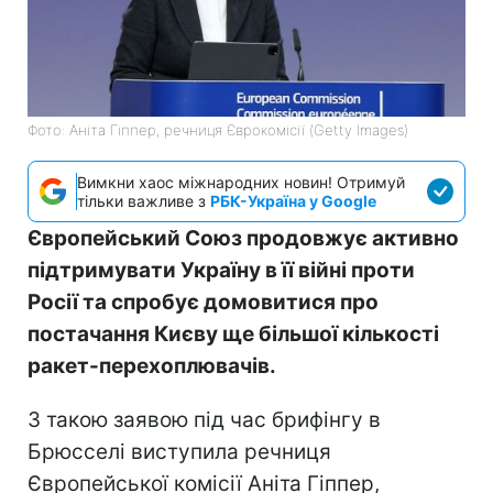
Фото: Аніта Гіппер, речниця Єврокомісії (Getty Images)
Вимкни хаос міжнародних новин! Отримуй
тільки важливе з
РБК-Україна у Google
Європейський Союз продовжує активно
підтримувати Україну в її війні проти
Росії та спробує домовитися про
постачання Києву ще більшої кількості
ракет-перехоплювачів.
З такою заявою під час брифінгу в
Брюсселі виступила речниця
Європейської комісії Аніта Гіппер,