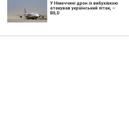
Головна
»
Життя
»
Суспільство
Історична посуха: що
відбувається в басейні Дністра
й чому міліє водосховище
14:36 06.08.2026 Чт
3 хв
Чи може ситуація на Дністрі погіршитись
ще більше і від чого це залежить?
ІРИНА КОСТЕНКО