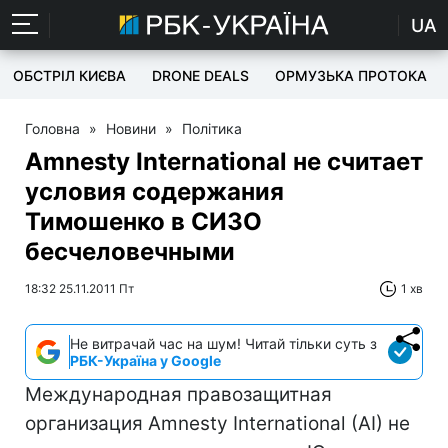
UA
ОБСТРІЛ КИЄВА
DRONE DEALS
ОРМУЗЬКА ПРОТОКА
Головна
»
Новини
»
Політика
Amnesty International не считает
условия содержания
Тимошенко в СИЗО
бесчеловечными
18:32 25.11.2011 Пт
1 хв
Не витрачай час на шум! Читай тільки суть з
РБК-Україна у Google
Международная правозащитная
организация Amnesty International (AI) не