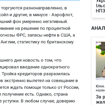
Укр
Іль
 торгуются разнонаправленно, в
НПЗ
ойл и другие, в минусе - Аэрофлот,
ешний фон умеренно негативный.
АНАЛ
нимание на решение по процентной
рогнозы ФРС, запасы нефти в США, а
Англии, статистику по британскому
шнего дня новость о том, что
ицировал введение однократного
х. Тройка кредиторов разразилась
ов экстренно вылетел на совещание в
Юлія
дется ждать помощи только от России,
керів
е получение есть. Однако, страна
За р
е уступки. В любом случае, доверию
жал