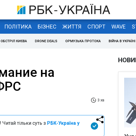
ПОЛІТИКА
БІЗНЕС
ЖИТТЯ
СПОРТ
WAVE
S
ОБСТРІЛ КИЄВА
DRONE DEALS
ОРМУЗЬКА ПРОТОКА
ВІЙНА В УКРАЇНІ
НОВИ
имание на
ФРС
3 хв
 Читай тільки суть з
РБК-Україна у