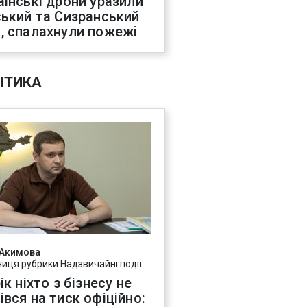
аїнські дрони уразили
ський та Сизранський
, спалахнули пожежі
ІТИКА
 Акимова
ниця рубрики Надзвичайні події
ік ніхто з бізнесу не
івся на тиск офіційно: