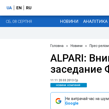
UA
EN
RU
НОВИНИ
АНАЛІТИКА
СБ, 08 СЕРПНЯ
Головна
»
Новини
»
Прес-релізи
ALPARI: Вн
заседание 
11:11 20.03.2013 Ср
Не витрачай час на шум!
Google