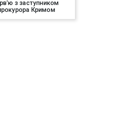
ерв'ю з заступником
прокурора Кримом