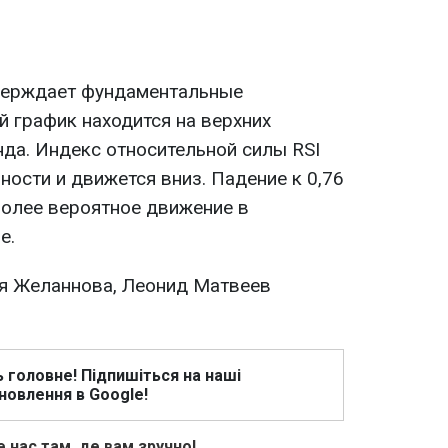
тверждает фундаментальные
 график находится на верхних
нда. Индекс относительной силы RSI
ости и движется вниз. Падение к 0,76
более вероятное движение в
е.
я Желаннова, Леонид Матвеев
ь головне! Підпишіться на наші
новлення в Google!
 нас там, де вам зручно!