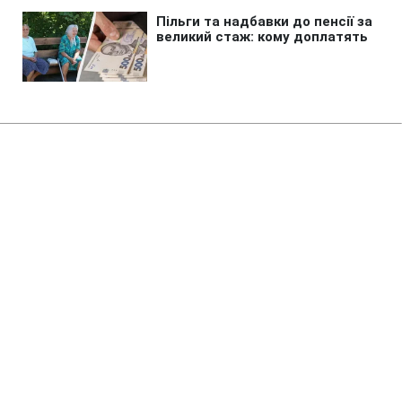
Головна
»
Бізнес
»
Енергетика
Запуск Червоноградської ЦЗФ
під загрозою: нардеп розкрив
деталі конфлікту
11:19 09.08.2026 Нд
2 хв
Подальше майбутнє фабрики опинилося
під загрозою
СЕРГІЙ НОВІКОВ