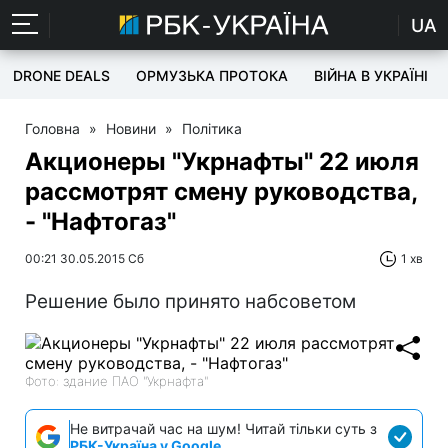
UA
DRONE DEALS
ОРМУЗЬКА ПРОТОКА
ВІЙНА В УКРАЇНІ
Головна
»
Новини
»
Політика
Акционеры "Укрнафты" 22 июля
рассмотрят смену руководства,
- "Нафтогаз"
00:21 30.05.2015 Сб
1 хв
Решение было принято набсоветом
Фото: здание ПАО "Укрнафта"
Не витрачай час на шум! Читай тільки суть з
РБК-Україна у Google