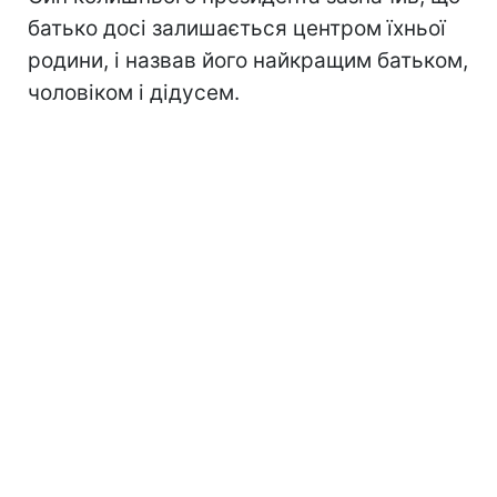
батько досі залишається центром їхньої
родини, і назвав його найкращим батьком,
чоловіком і дідусем.