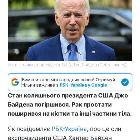
Фото: колишній президент США Джо Байден (Getty Images)
Вимкни хаос міжнародних новин! Отримуй
тільки важливе з
РБК-Україна у Google
Стан колишнього президента США Джо
Байдена погіршився. Рак простати
поширився на кістки та інші частини тіла.
Як повідомляє
РБК-Україна
, про це син
експрезидента США Хантер Байден