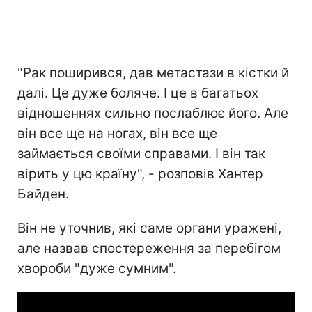
"Рак поширився, дав метастази в кістки й
далі. Це дуже боляче. І це в багатьох
відношеннях сильно послаблює його. Але
він все ще на ногах, він все ще
займається своїми справами. І він так
вірить у цю країну", - розповів Хантер
Байден.
Він не уточнив, які саме органи уражені,
але назвав спостереження за перебігом
хвороби "дуже сумним".