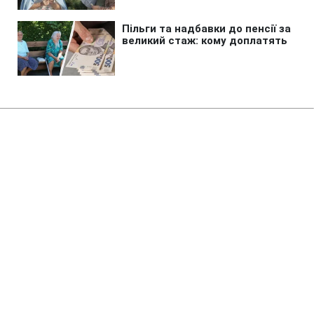
Головна
»
Новини
»
Війна в Україні
Росія вбила дідуся, бабусю та
їхнього онука в Пухівці на
Київщині
11:33 08.08.2026 Сб
2 хв
Наймолодшій жертві російської атаки
було лише три роки
МАРІЯ НАУМЕНКО