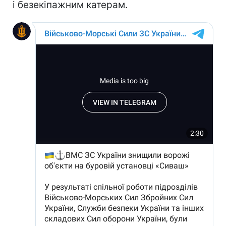
і безекіпажним катерам.