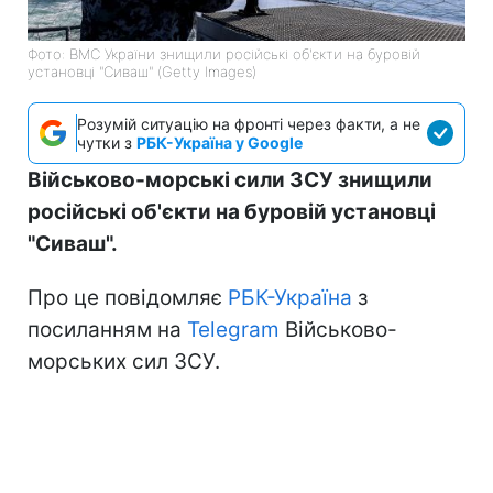
Фото: ВМС України знищили російські об'єкти на буровій
установці "Сиваш" (Getty Images)
Розумій ситуацію на фронті через факти, а не
чутки з
РБК-Україна у Google
Військово-морські сили ЗСУ знищили
російські об'єкти на буровій установці
"Сиваш".
Про це повідомляє
РБК-Україна
з
посиланням на
Telegram
Військово-
морських сил ЗСУ.