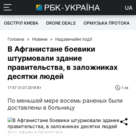
UA
ОБСТРІЛ КИЄВА
DRONE DEALS
ОРМУЗЬКА ПРОТОКА
Головна
»
Новини
»
Надзвичайні події
В Афганистане боевики
штурмовали здание
правительства, в заложниках
десятки людей
17:57 31.07.2018 Вт
1 хв
По меньшей мере восемь раненых были
доставлены в больницу
Фото: взрывы в Афганистане