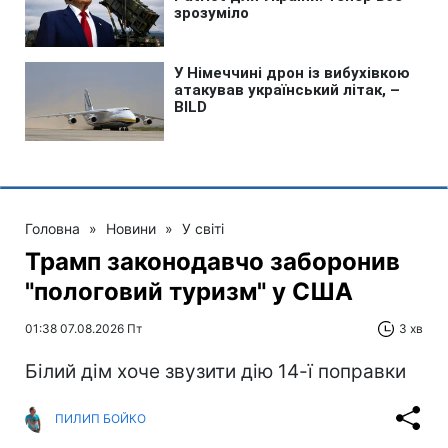
Головна
»
Новини
»
У світі
Трамп законодавчо заборонив
"пологовий туризм" у США
01:38 07.08.2026 Пт
3 хв
Білий дім хоче звузити дію 14-ї поправки
ПИЛИП БОЙКО