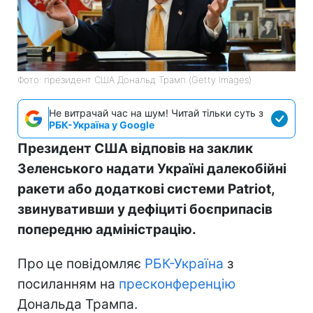
Фото: президент США Дональд Трамп (Getty Images)
Не витрачай час на шум! Читай тільки суть з
РБК-Україна у Google
Президент США відповів на заклик
Зеленського надати Україні далекобійні
ракети або додаткові системи Patriot,
звинувативши у дефіциті боєприпасів
попередню адміністрацію.
Про це повідомляє
РБК-Україна
з
посиланням на
пресконференцію
Дональда Трампа.