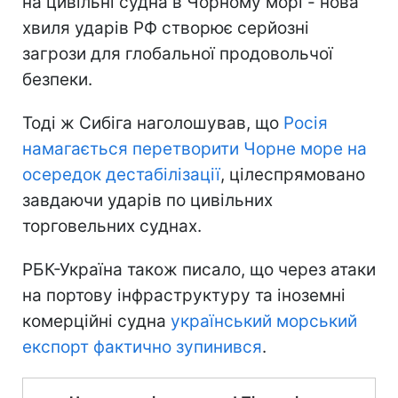
на цивільні судна в Чорному морі - нова
хвиля ударів РФ створює серйозні
загрози для глобальної продовольчої
безпеки.
Тоді ж Сибіга наголошував, що
Росія
намагається перетворити Чорне море на
осередок дестабілізації
, цілеспрямовано
завдаючи ударів по цивільних
торговельних суднах.
РБК-Україна також писало, що через атаки
на портову інфраструктуру та іноземні
комерційні судна
український морський
експорт фактично зупинився
.