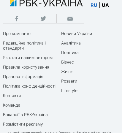
RU
|
UA
Про компанію
Новини України
Редакційна політика і
Аналітика
стандарти
Політика
Як стати нашим автором
Бізнес
Правила користування
Життя
Правова інформація
Розваги
Політика конфіденційності
Lifestyle
Контакти
Команда
Вакансії в РБК-Україна
Розмістити рекламу
Ідентифікатор онлайн-медіа в Реєстрі суб’єктів у сфері медіа —