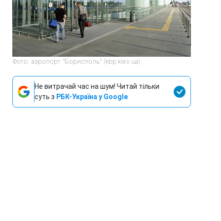
Фото: аэропорт "Борисполь" (kbp.kiev.ua)
Не витрачай час на шум! Читай тільки
суть з
РБК-Україна у Google