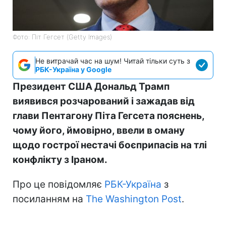
Фото: Піт Гегсет (Getty Images)
Не витрачай час на шум! Читай тільки суть з
РБК-Україна у Google
Президент США Дональд Трамп
виявився розчарований і зажадав від
глави Пентагону Піта Гегсета пояснень,
чому його, ймовірно, ввели в оману
щодо гострої нестачі боєприпасів на тлі
конфлікту з Іраном.
Про це повідомляє
РБК-Україна
з
посиланням на
The Washington Post
.