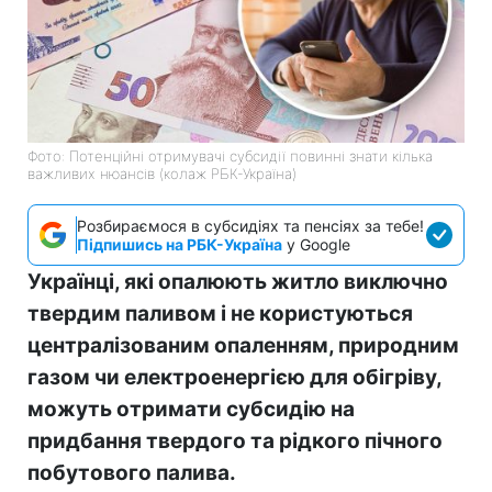
Фото: Потенційні отримувачі субсидії повинні знати кілька
важливих нюансів (колаж РБК-Україна)
Розбираємося в субсидіях та пенсіях за тебе!
Підпишись на РБК-Україна
у Google
Українці, які опалюють житло виключно
твердим паливом і не користуються
централізованим опаленням, природним
газом чи електроенергією для обігріву,
можуть отримати субсидію на
придбання твердого та рідкого пічного
побутового палива.