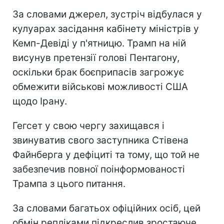
За словами джерел, зустріч відбулася у
кулуарах засідання кабінету міністрів у
Кемп-Девіді у п'ятницю. Трамп на ній
висунув претензії голові Пентагону,
оскільки брак боєприпасів загрожує
обмежити військові можливості США
щодо Ірану.
Гегсет у свою чергу захищався і
звинуватив свого заступника Стівена
Файнберга у дефіциті та тому, що той не
забезпечив повної поінформованості
Трампа з цього питання.
За словами багатьох офіційних осіб, цей
обмін репліками підкреслив зростаюче