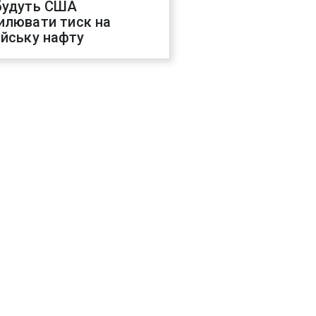
будуть США
илювати тиск на
ійську нафту