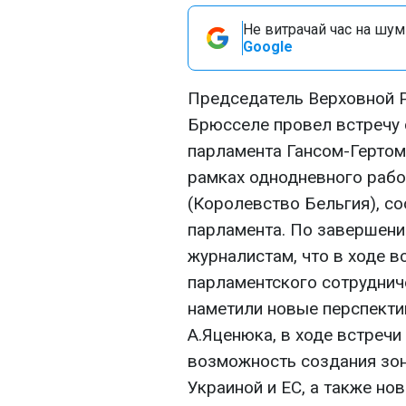
Не витрачай час на шум!
Google
Председатель Верховной 
Брюсселе провел встречу 
парламента Гансом-Гертом
рамках однодневного рабо
(Королевство Бельгия), с
парламента. По завершен
журналистам, что в ходе 
парламентского сотруднич
наметили новые перспектив
А.Яценюка, в ходе встречи
возможность создания зо
Украиной и ЕС, а также но