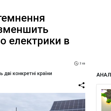
темнення
 зменшить
о електрики в
3 хв
 дві конкретні країни
АНАЛ