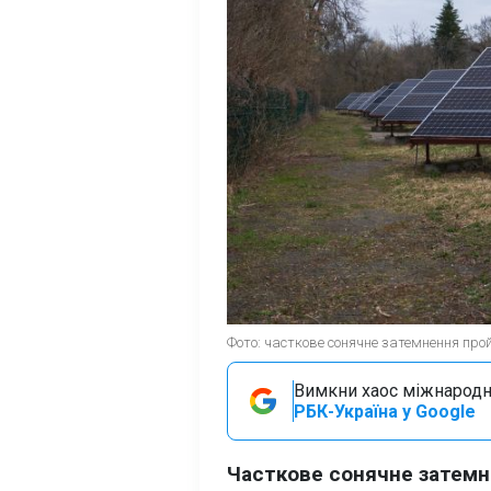
Фото: часткове сонячне затемнення прой
Вимкни хаос міжнародн
РБК-Україна у Google
Часткове сонячне затемн