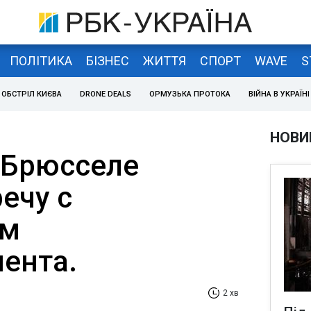
ПОЛІТИКА
БІЗНЕС
ЖИТТЯ
СПОРТ
WAVE
S
ОБСТРІЛ КИЄВА
DRONE DEALS
ОРМУЗЬКА ПРОТОКА
ВІЙНА В УКРАЇНІ
НОВИ
 Брюсселе
ечу с
ом
ента.
2 хв