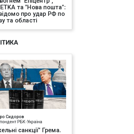
 вогнем "Епіцентр",
ETKA та "Нова пошта":
відомо про удар РФ по
ву та області
ІТИКА
ро Сидоров
пондент РБК-Україна
ельні санкції" Грема.