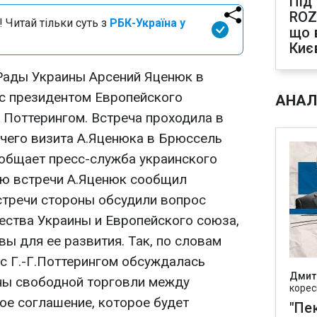
Під
ROZ
 Читай тільки суть з
РБК-Україна у
що 
Киє
Рады Украины Арсений Яценюк в
с президентом Европейского
АНАЛ
 Поттерингом. Встреча проходила в
чего визита А.Яценюка в Брюссель
ообщает пресс-служба украинского
ию встречи А.Яценюк сообщил
встречи стороны обсудили вопрос
ества Украины и Европейского союза,
ы для ее развития. Так, по словам
 с Г.-Г.Поттерингом обсуждалась
Дмит
ны свободной торговли между
корес
вое соглашение, которое будет
"Пек