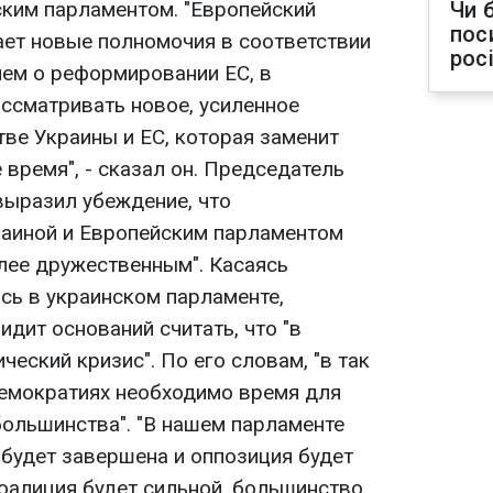
ким парламентом. "Европейский
Чи 
пос
ает новые полномочия в соответствии
рос
ем о реформировании ЕС, в
ссматривать новое, усиленное
ве Украины и ЕС, которая заменит
время", - сказал он. Председатель
ыразил убеждение, что
раиной и Европейским парламентом
олее дружественным". Касаясь
сь в украинском парламенте,
идит оснований считать, что "в
ческий кризис". По его словам, "в так
емократиях необходимо время для
большинства". "В нашем парламенте
 будет завершена и оппозиция будет
коалиция будет сильной, большинство