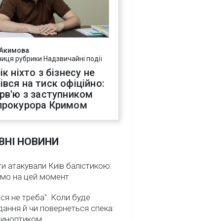
 Акимова
ниця рубрики Надзвичайні події
ік ніхто з бізнесу не
івся на тиск офіційно:
ерв'ю з заступником
прокурора Кримом
ВНІ НОВИНИ
и атакували Київ балістикою:
омо на цей момент
ся не треба". Коли буде
ання й чи повернеться спека:
 синоптиком