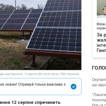
Юлія
керів
За р
жал
інт
Ген
ГОЛО
де над Європою 12 серпня (Віталій Носач, РБК-Україна)
Окупант
их новин! Отримуй тільки важливе з
що від
"Лякати
похолод
ення 12 серпня спричинить
бліц із