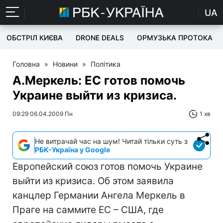
UA
ОБСТРІЛ КИЄВА
DRONE DEALS
ОРМУЗЬКА ПРОТОКА
Головна
»
Новини
»
Політика
А.Меркель: ЕС готов помочь
Украине выйти из кризиса.
09:29 06.04.2009 Пн
1 хв
Не витрачай час на шум! Читай тільки суть з
РБК-Україна у Google
Европейский союз готов помочь Украине
выйти из кризиса. Об этом заявила
канцлер Германии Ангела Меркель в
Праге на саммите ЕС – США, где