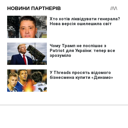
Головна
»
Новини
»
У світі
Росіяни чекають на візит Путіна