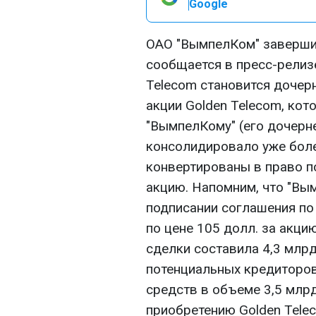
Google
ОАО "ВымпелКом" завершил
сообщается в пресс-релиз
Teleсom становится дочер
акции Golden Teleсom, кот
"ВымпелКому" (его дочернее
консолидировало уже боле
конвертированы в право п
акцию. Напомним, что "Вы
подписании соглашения по
по цене 105 долл. за акци
сделки составила 4,3 млр
потенциальных кредиторов
средств в объеме 3,5 млр
приобретению Golden Tele