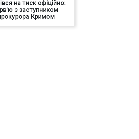
івся на тиск офіційно:
ерв'ю з заступником
прокурора Кримом