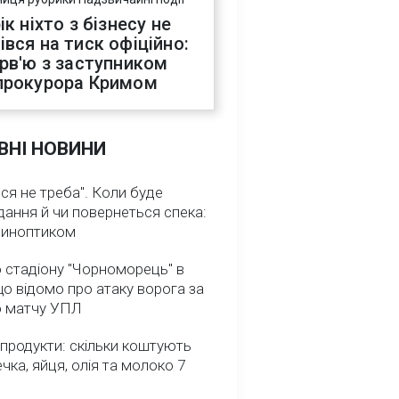
ік ніхто з бізнесу не
івся на тиск офіційно:
ерв'ю з заступником
прокурора Кримом
ВНІ НОВИНИ
ся не треба". Коли буде
ання й чи повернеться спека:
 синоптиком
 стадіону "Чорноморець" в
що відомо про атаку ворога за
о матчу УПЛ
 продукти: скільки коштують
речка, яйця, олія та молоко 7