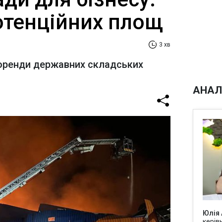
потенційних площ
3 хв
оренди державних складських
АНАЛ
Юлія
керів