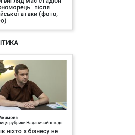
й вигляд має стадіон
рноморець" після
ійської атаки (фото,
ео)
ІТИКА
 Акимова
ниця рубрики Надзвичайні події
ік ніхто з бізнесу не