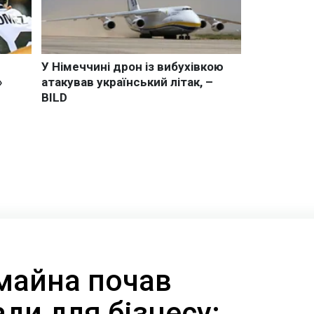
майна почав
ди для бізнесу: