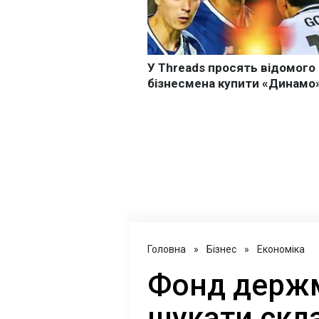
Головна
»
Бізнес
»
Економіка
Фонд держ
шукати скла