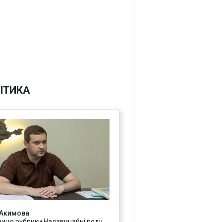
ІТИКА
 Акимова
ниця рубрики Надзвичайні події