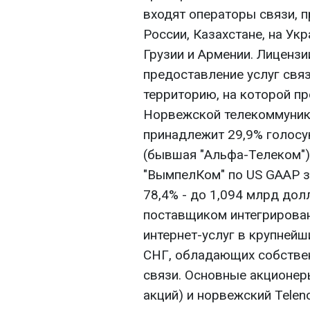
входят операторы связи, 
России, Казахстане, на Укр
Грузии и Армении. Лиценз
предоставление услуг свя
территорию, на которой п
Норвежской телекоммуника
принадлежит 29,9% голосу
(бывшая "Альфа-Телеком")
"ВымпелКом" по US GAAP за
78,4% - до 1,094 млрд дол
поставщиком интегрирова
интернет-услуг в крупнейш
СНГ, обладающих собстве
связи. Основные акционеры
акций) и норвежский Telen