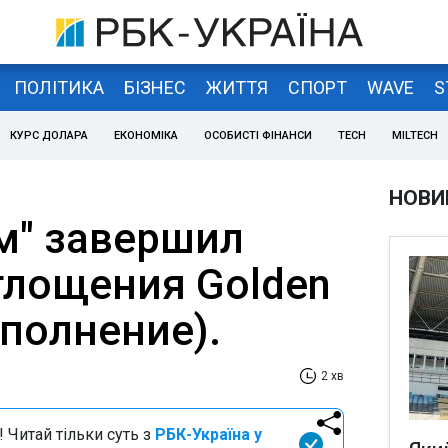
ПОЛІТИКА
БІЗНЕС
ЖИТТЯ
СПОРТ
WAVE
S
КУРС ДОЛАРА
ЕКОНОМІКА
ОСОБИСТІ ФІНАНСИ
TECH
MILTECH
НОВИ
м" завершил
глощения Golden
ополнение).
2 хв
 Читай тільки суть з
РБК-Україна у