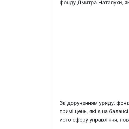
фонду Дмитра Наталухи, які 
За дорученням уряду, фон
приміщень, які є на баланс
його сферу управління, по