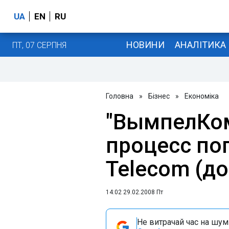
UA
EN
RU
НОВИНИ
АНАЛІТИКА
ПТ, 07 СЕРПНЯ
Головна
»
Бізнес
»
Економіка
"ВымпелКо
процесс по
Teleсom (д
14:02 29.02.2008 Пт
Не витрачай час на шум!