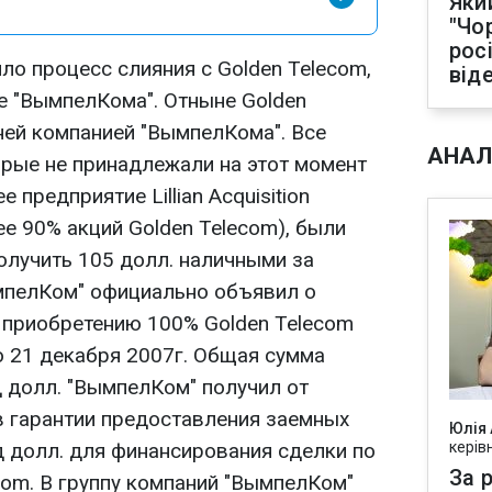
Яки
"Чо
рос
о процесс слияния с Golden Teleсom,
від
е "ВымпелКома". Отныне Golden
ней компанией "ВымпелКома". Все
АНАЛ
орые не принадлежали на этот момент
 предприятие Lillian Acquisition
е 90% акций Golden Teleсom), были
олучить 105 долл. наличными за
мпелКом" официально объявил о
 приобретению 100% Golden Telecom
ю 21 декабря 2007г. Общая сумма
д долл. "ВымпелКом" получил от
 гарантии предоставления заемных
Юлія
д долл. для финансирования сделки по
керів
За р
com. В группу компаний "ВымпелКом"