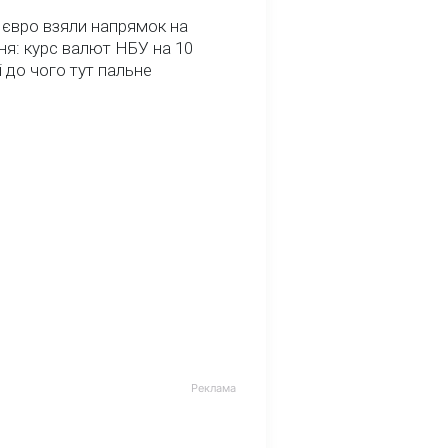
 євро взяли напрямок на
я: курс валют НБУ на 10
і до чого тут пальне