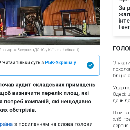
За р
жал
інт
Ген
ГОЛО
Броварах 5 серпня (ДСНС у Київській області)
 Читай тільки суть з
РБК-Україна у
"Лякати
похолод
бліц із
почав аудит складських приміщень
Удар по
щоб визначити перелік площ, які
Одесі: 
день д
я потреб компаній, які нещодавно
их обстрілів.
Ціни на
хліб, г
раїна
з посиланням на слова голови
серпня