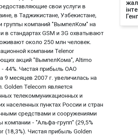
жал
предоставляющие свои услуги в
інт
аине, в Таджикистане, Узбекистане,
Ген
ии группы компаний "ВымпелКом" на
зи в стандартах GSM и 3G охватывают
роживают около 250 млн человек.
ционной компании Telenor
ющих акций "ВымпелКома", Altimo
 - 44%. Чистая прибыль ОАО
 9 месяцев 2007 г. увеличилась на
л. Golden Telecom является
нных телекоммуникационных и
их населенных пунктах России и стран
нными средствами и сооружениями
 компании - "Альфа-групп" (29,5%
or (18,3%). Чистая прибыль Golden