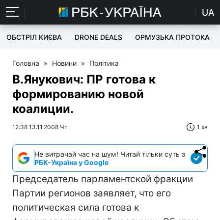
UA
ОБСТРІЛ КИЄВА
DRONE DEALS
ОРМУЗЬКА ПРОТОКА
Головна
»
Новини
»
Політика
В.Янукович: ПР готова к
формированию новой
коалиции.
12:38 13.11.2008 Чт
1 хв
Не витрачай час на шум! Читай тільки суть з
РБК-Україна у Google
Председатель парламентской фракции
Партии регионов заявляет, что его
политическая сила готова к