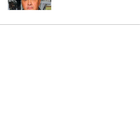
Головна
»
Новини
»
Війна в Україні
Три кільця ППО і трильйон
рублів збитків: Зеленський про
удари вглиб РФ
22:38 08.08.2026 Сб
2 хв
Заради захисту Москви ворог був
змушений оголити інші напрямки
ВАЛЕРІЯ АБАБІНА