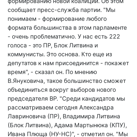
формированию новой коалиции. Об этом
сообщает пресс-служба партии. "Мы
понимаем - формирование любого
формата большинства в этом парламенте
- очень проблематично. У нас есть 222
голоса - это ПР, Блок Литвина и
коммунисты. Это основа. Кто еще из
депутатов к нам присоединится - покажет
время", - сказал он. По мнению
В.Януковича, такое большинство сможет
объединиться вокруг выборов нового
председателя ВР. "Среди кандидатов мы
рассматриваем сегодня Александра
Лавриновича (ПР), Владимира Литвина
(Блок Литвина), Адама Мартынюка (КПУ),
Ивана Плюща (НУ-НС)", - отметил он. "Мы