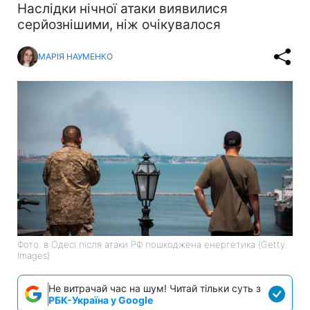
Наслідки нічної атаки виявилися
серйознішими, ніж очікувалося
МАРІЯ НАУМЕНКО
Фото: в Одесі після атаки РФ пошкоджена енергетика (Getty
Images)
Не витрачай час на шум! Читай тільки суть з
РБК-Україна у Google