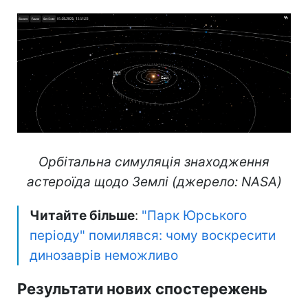
Орбітальна симуляція знаходження
астероїда щодо Землі (джерело: NASA)
Читайте більше
:
"Парк Юрського
періоду" помилявся: чому воскресити
динозаврів неможливо
Результати нових спостережень