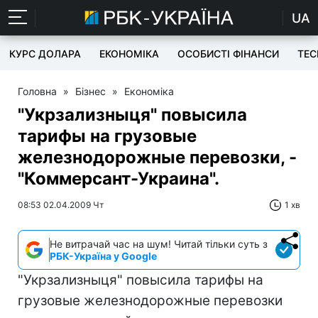
UA
КУРС ДОЛАРА
ЕКОНОМІКА
ОСОБИСТІ ФІНАНСИ
TEC
Головна
»
Бізнес
»
Економіка
"Укрзализныця" повысила
тарифы на грузовые
железнодорожные перевозки, -
"Коммерсант-Украина".
08:53 02.04.2009 Чт
1 хв
Не витрачай час на шум! Читай тільки суть з
РБК-Україна у Google
"Укрзализныця" повысила тарифы на
грузовые железнодорожные перевозки