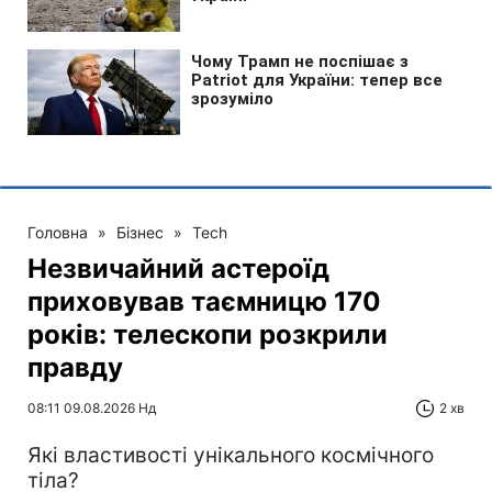
Головна
»
Бізнес
»
Tech
Незвичайний астероїд
приховував таємницю 170
років: телескопи розкрили
правду
08:11 09.08.2026 Нд
2 хв
Які властивості унікального космічного
тіла?