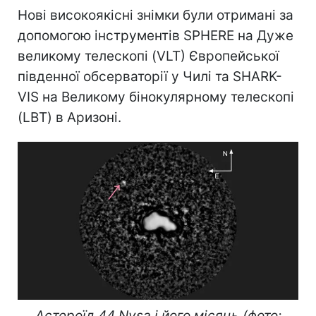
Нові високоякісні знімки були отримані за
допомогою інструментів SPHERE на Дуже
великому телескопі (VLT) Європейської
південної обсерваторії у Чилі та SHARK-
VIS на Великому бінокулярному телескопі
(LBT) в Аризоні.
Астероїд 44 Nysa і його місяць (фото: