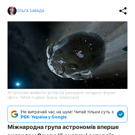
ОЛЬГА ЗАВАДА
Астрономи виявили астероїд рекордно складної форми
(фото: NASA Hubble Space Telescope)
Не витрачай час на шум! Читай тільки суть з
РБК-Україна у Google
Міжнародна група астрономів вперше