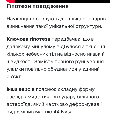
Гіпотези походження
Науковці пропонують декілька сценаріїв
виникнення такої унікальної структури.
Ключова гіпотеза
передбачає, що в
далекому минулому відбулося зіткнення
кількох небесних тіл на відносно низькій
швидкості. Замість повного руйнування
уламки повільно об'єдналися у єдиний
об'єкт.
Інша версія
пояснює складну форму
наслідками дотичного удару більшого
астероїда, який частково деформував і
видозмінив мантію 44 Nysa.