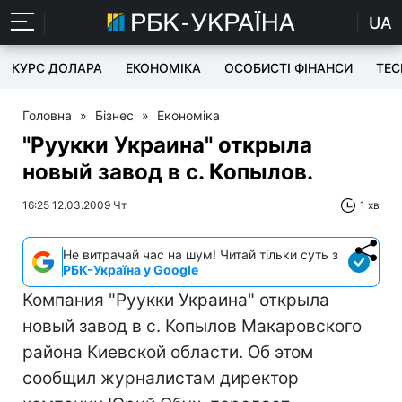
UA
КУРС ДОЛАРА
ЕКОНОМІКА
ОСОБИСТІ ФІНАНСИ
TEC
Головна
»
Бізнес
»
Економіка
"Руукки Украина" открыла
новый завод в с. Копылов.
16:25 12.03.2009 Чт
1 хв
Не витрачай час на шум! Читай тільки суть з
РБК-Україна у Google
Компания "Руукки Украина" открыла
новый завод в с. Копылов Макаровского
района Киевской области. Об этом
сообщил журналистам директор