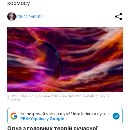
космосу
ОЛЬГА ЗАВАДА
Вчені переглянули модель розширення Всесвіту (фото:
Pexels)
Не витрачай час на шум! Читай тільки суть з
РБК-Україна у Google
Одна з головних теорій сучасної