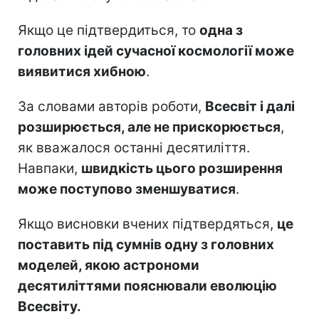
Якщо це підтвердиться, то
одна з
головних ідей сучасної космології може
виявитися хибною
.
За словами авторів роботи,
Всесвіт і далі
розширюється, але не прискорюється
,
як вважалося останні десятиліття.
Навпаки,
швидкість цього розширення
може поступово зменшуватися
.
Якщо висновки вчених підтвердяться,
це
поставить під сумнів одну з головних
моделей, якою астрономи
десятиліттями пояснювали еволюцію
Всесвіту.