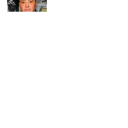
Головна
»
Бізнес
»
Енергетика
Сербія виділить 2 млн євро для
підтримки енергетики України, -
Зеленський
19:09 08.08.2026 Сб
1 хв
Сербія також долучиться до відбудови
одного з постраждалих міст України
ВАЛЕРІЯ АБАБІНА