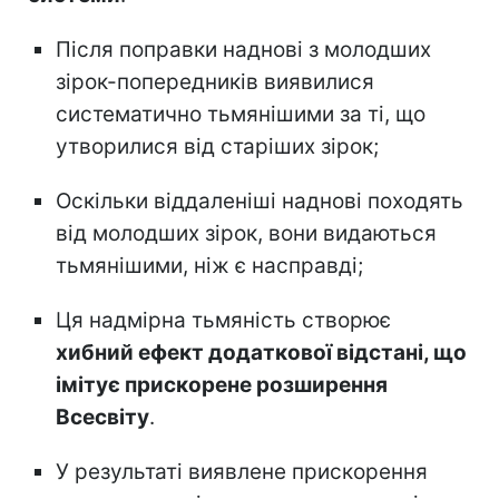
Після поправки наднові з молодших
зірок-попередників виявилися
систематично тьмянішими за ті, що
утворилися від старіших зірок;
Оскільки віддаленіші наднові походять
від молодших зірок, вони видаються
тьмянішими, ніж є насправді;
Ця надмірна тьмяність створює
хибний ефект додаткової відстані, що
імітує прискорене розширення
Всесвіту
.
У результаті виявлене прискорення