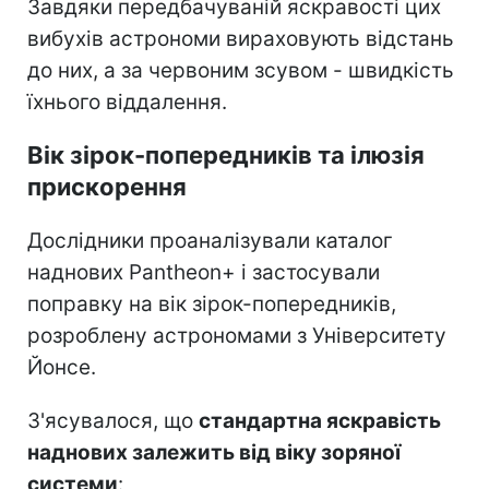
Завдяки передбачуваній яскравості цих
вибухів астрономи вираховують відстань
до них, а за червоним зсувом - швидкість
їхнього віддалення.
Вік зірок-попередників та ілюзія
прискорення
Дослідники проаналізували каталог
наднових Pantheon+ і застосували
поправку на вік зірок-попередників,
розроблену астрономами з Університету
Йонсе.
З'ясувалося, що
стандартна яскравість
наднових залежить від віку зоряної
системи
: