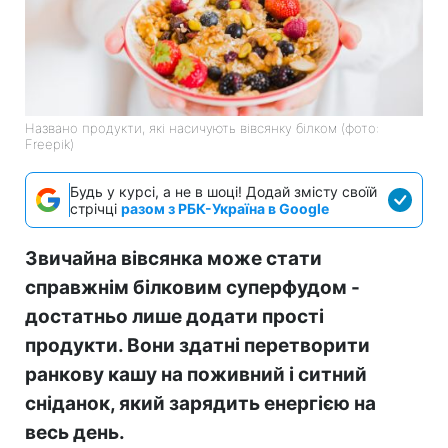
Названо продукти, які насичують вівсянку білком (фото:
Freepik)
Будь у курсі, а не в шоці! Додай змісту своїй
стрічці
разом з РБК-Україна в Google
Звичайна вівсянка може стати
справжнім білковим суперфудом -
достатньо лише додати прості
продукти. Вони здатні перетворити
ранкову кашу на поживний і ситний
сніданок, який зарядить енергією на
весь день.