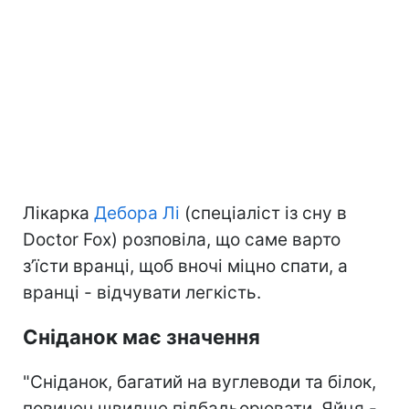
Лікарка
Дебора Лі
(спеціаліст із сну в
Doctor Fox) розповіла, що саме варто
з’їсти вранці, щоб вночі міцно спати, а
вранці - відчувати легкість.
Сніданок має значення
"Сніданок, багатий на вуглеводи та білок,
повинен швидше підбадьорювати. Яйця -