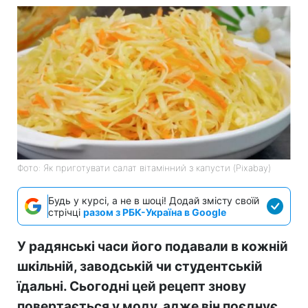
Фото: Як приготувати салат вітамінний з капусти (Pixabay)
Будь у курсі, а не в шоці! Додай змісту своїй
стрічці
разом з РБК-Україна в Google
У радянські часи його подавали в кожній
шкільній, заводській чи студентській
їдальні. Сьогодні цей рецепт знову
повертається у моду, адже він поєднує