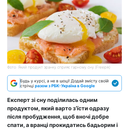
Фото: Який продукт зранку сприяє гарному сну (Freepik)
Будь у курсі, а не в шоці! Додай змісту своїй
стрічці
разом з РБК-Україна в Google
Експерт зі сну поділилась одним
продуктом, який варто з’їсти одразу
після пробудження, щоб вночі добре
спати, а вранці прокидатись бадьорим і