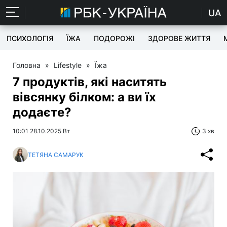
UA
ПСИХОЛОГІЯ
ЇЖА
ПОДОРОЖІ
ЗДОРОВЕ ЖИТТЯ
Головна
»
Lifestyle
»
Їжа
7 продуктів, які наситять
вівсянку білком: а ви їх
додаєте?
10:01 28.10.2025 Вт
3 хв
ТЕТЯНА САМАРУК