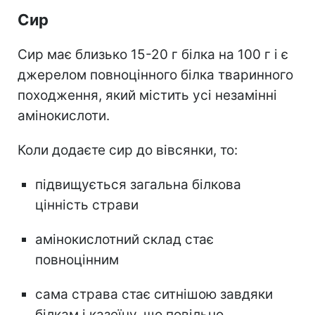
Сир
Сир має близько 15-20 г білка на 100 г і є
джерелом повноцінного білка тваринного
походження, який містить усі незамінні
амінокислоти.
Коли додаєте сир до вівсянки, то:
підвищується загальна білкова
цінність страви
амінокислотний склад стає
повноцінним
сама страва стає ситнішою завдяки
білкам і казеїну, що повільно