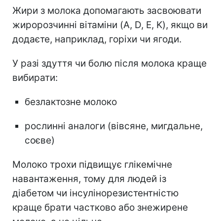
Жири з молока допомагають засвоювати
жиророзчинні вітаміни (A, D, E, K), якщо ви
додаєте, наприклад, горіхи чи ягоди.
У разі здуття чи болю після молока краще
вибирати:
безлактозне молоко
рослинні аналоги (вівсяне, мигдальне,
соєве)
Молоко трохи підвищує глікемічне
навантаження, тому для людей із
діабетом чи інсулінорезистентністю
краще брати частково або знежирене