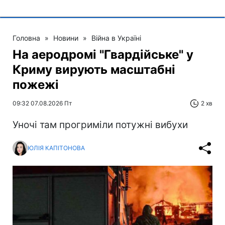
Головна
»
Новини
»
Війна в Україні
На аеродромі "Гвардійське" у
Криму вирують масштабні
пожежі
09:32 07.08.2026 Пт
2 хв
Уночі там прогриміли потужні вибухи
ЮЛІЯ КАПІТОНОВА