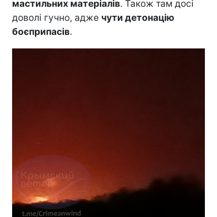
мастильних матеріалів
. Також там досі
доволі гучно, адже
чути детонацію
боєприпасів
.