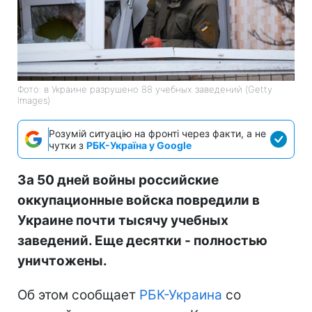
Фото: в Украине разрушено 88 учебных заведений (Getty
Images)
Розумій ситуацію на фронті через факти, а не
чутки з
РБК-Україна у Google
За 50 дней войны российские
оккупационные войска повредили в
Украине почти тысячу учебных
заведений. Еще десятки - полностью
уничтожены.
Об этом сообщает
РБК-Украина
со