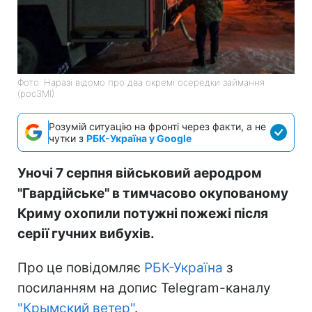
Фото: Наразі відомо про два окремі осередки займання
(росЗМІ)
Розумій ситуацію на фронті через факти, а не
чутки з
РБК-Україна у Google
Уночі 7 серпня військовий аеродром
"Гвардійське" в тимчасово окупованому
Криму охопили потужні пожежі після
серії гучних вибухів.
Про це повідомляє
РБК-Україна
з
посиланням на допис Telegram-каналу
"Крымский ветер"
.