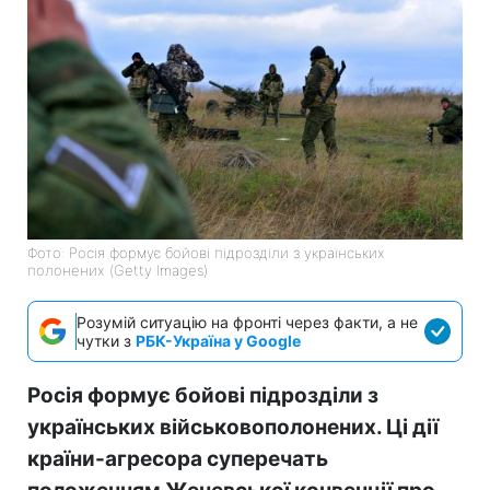
Фото: Росія формує бойові підрозділи з українських
полонених (Getty Images)
Розумій ситуацію на фронті через факти, а не
чутки з
РБК-Україна у Google
Росія формує бойові підрозділи з
українських військовополонених. Ці дії
країни-агресора суперечать