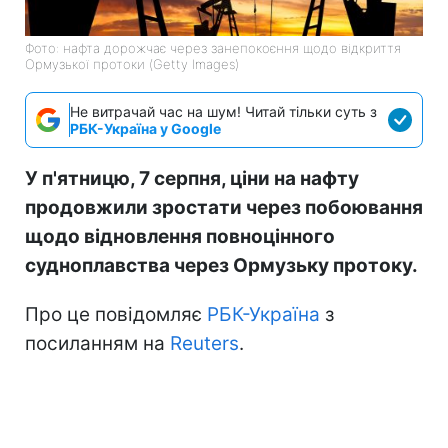
Фото: нафта дорожчає через занепокоєння щодо відкриття
Ормузької протоки (Getty Images)
Не витрачай час на шум! Читай тільки суть з
РБК-Україна у Google
У п'ятницю, 7 серпня, ціни на нафту
продовжили зростати через побоювання
щодо відновлення повноцінного
судноплавства через Ормузьку протоку.
Про це повідомляє
РБК-Україна
з
посиланням на
Reuters
.