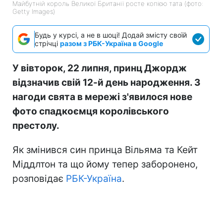
Майбутній король Великої Британії росте копією тата (фото:
Getty Images)
Будь у курсі, а не в шоці! Додай змісту своїй
стрічці
разом з РБК-Україна в Google
У вівторок, 22 липня, принц Джордж
відзначив свій 12-й день народження. З
нагоди свята в мережі з'явилося нове
фото спадкоємця королівського
престолу.
Як змінився син принца Вільяма та Кейт
Міддлтон та що йому тепер заборонено,
розповідає
РБК-Україна
.