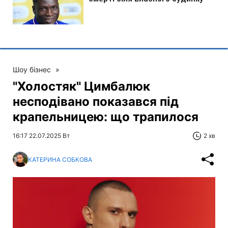
Шоу бізнес
»
"Холостяк" Цимбалюк
несподівано показався під
крапельницею: що трапилося
16:17 22.07.2025 Вт
2 хв
КАТЕРИНА СОБКОВА