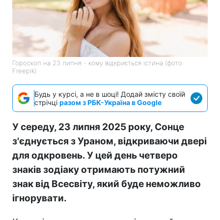
Гороскоп на 23 липня - кому відкриється істина (фото:
Freepik)
Будь у курсі, а не в шоці! Додай змісту своїй
стрічці
разом з РБК-Україна в Google
У середу, 23 липня 2025 року, Сонце
з'єднується з Ураном, відкриваючи двері
для одкровень. У цей день четверо
знаків зодіаку отримають потужний
знак від Всесвіту, який буде неможливо
ігнорувати.