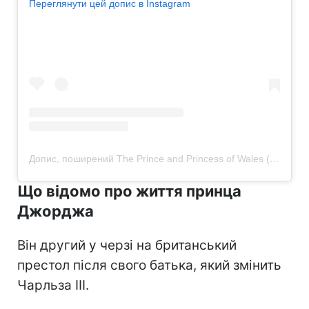
Переглянути цей допис в Instagram
Допис, поширений The Prince and Princess of Wales (@princeandprincessofwales)
Що відомо про життя принца
Джорджа
Він другий у черзі на британський
престол після свого батька, який змінить
Чарльза III.