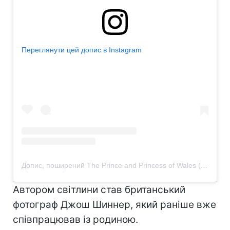
Переглянути цей допис в Instagram
Допис, поширений The Prince and Princess of Wales (@princeandprincessofwales)
Автором світлини став британський
фотограф Джош Шиннер, який раніше вже
співпрацював із родиною.