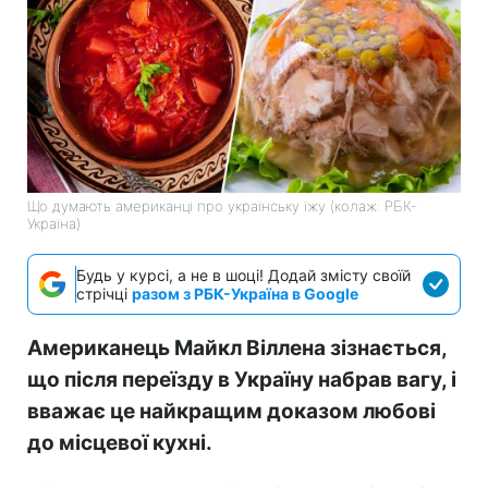
Що думають американці про українську їжу (колаж: РБК-
Україна)
Будь у курсі, а не в шоці! Додай змісту своїй
стрічці
разом з РБК-Україна в Google
Американець Майкл Віллена зізнається,
що після переїзду в Україну набрав вагу, і
вважає це найкращим доказом любові
до місцевої кухні.