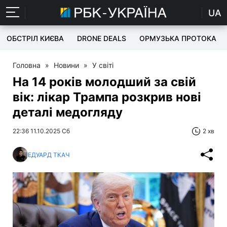
UA
ОБСТРІЛ КИЄВА
DRONE DEALS
ОРМУЗЬКА ПРОТОКА
Головна
»
Новини
»
У світі
На 14 років молодший за свій
вік: лікар Трампа розкрив нові
деталі медогляду
22:36 11.10.2025 Сб
2 хв
ЕДУАРД ТКАЧ