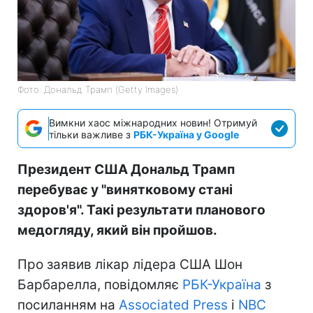
Фото: Дональд Трамп (Getty Images)
Вимкни хаос міжнародних новин! Отримуй
тільки важливе з
РБК-Україна у Google
Президент США Дональд Трамп
перебуває у "винятковому стані
здоров'я". Такі результати планового
медогляду, який він пройшов.
Про заявив лікар лідера США Шон
Барбарелла, повідомляє
РБК-Україна
з
посиланням на
Associated Press
і
NBC