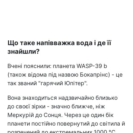
Що таке напівважка вода і де її
знайшли?
Вчені пояснили: планета WASP-39 b
(також відома під назвою Бокапрінс) - це
так званий "гарячий Юпітер".
Вона знаходиться надзвичайно близько
до своєї зірки - значно ближче, ніж
Меркурій до Сонця. Через це один бік
планети постійно повернутий до світила й
розпечений до екстремальних 1000 °C.