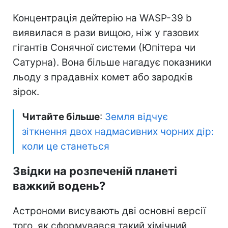
Концентрація дейтерію на WASP-39 b
виявилася в рази вищою, ніж у газових
гігантів Сонячної системи (Юпітера чи
Сатурна). Вона більше нагадує показники
льоду з прадавніх комет або зародків
зірок.
Читайте більше
:
Земля відчує
зіткнення двох надмасивних чорних дір:
коли це станеться
Звідки на розпеченій планеті
важкий водень?
Астрономи висувають дві основні версії
того, як сформувався такий хімічний