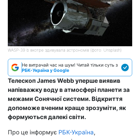
WASP-39 b вкотре здивувала астрономів (фото: Unsplash)
Не витрачай час на шум! Читай тільки суть з
РБК-Україна у Google
Телескоп James Webb уперше виявив
напівважку воду в атмосфері планети за
межами Сонячної системи. Відкриття
допоможе вченим краще зрозуміти, як
формуються далекі світи.
Про це інформує
РБК-Україна
,