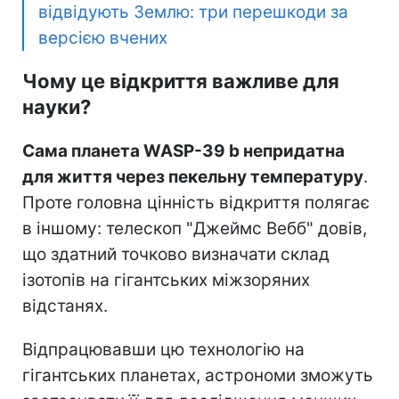
відвідують Землю: три перешкоди за
версією вчених
Чому це відкриття важливе для
науки?
Сама планета WASP-39 b непридатна
для життя через пекельну температуру
.
Проте головна цінність відкриття полягає
в іншому: телескоп "Джеймс Вебб" довів,
що здатний точково визначати склад
ізотопів на гігантських міжзоряних
відстанях.
Відпрацювавши цю технологію на
гігантських планетах, астрономи зможуть