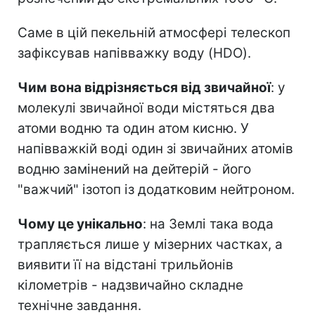
Саме в цій пекельній атмосфері телескоп
зафіксував напівважку воду (HDO).
Чим вона відрізняється від звичайної
: у
молекулі звичайної води містяться два
атоми водню та один атом кисню. У
напівважкій воді один зі звичайних атомів
водню замінений на дейтерій - його
"важчий" ізотоп із додатковим нейтроном.
Чому це унікально
: на Землі така вода
трапляється лише у мізерних частках, а
виявити її на відстані трильйонів
кілометрів - надзвичайно складне
технічне завдання.