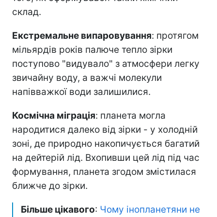
склад.
Екстремальне випаровування
: протягом
мільярдів років палюче тепло зірки
поступово "видувало" з атмосфери легку
звичайну воду, а важчі молекули
напівважкої води залишилися.
Космічна міграція
: планета могла
народитися далеко від зірки - у холодній
зоні, де природно накопичується багатий
на дейтерій лід. Вхопивши цей лід під час
формування, планета згодом змістилася
ближче до зірки.
Більше цікавого
:
Чому інопланетяни не