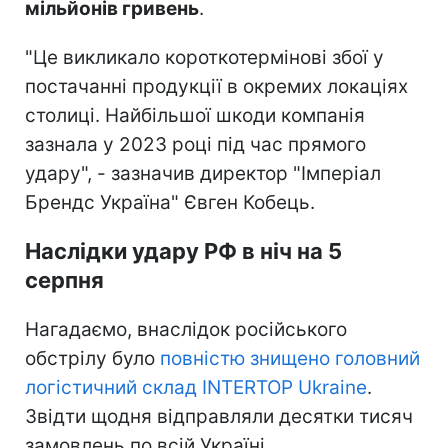
мільйонів гривень
.
"Це викликало короткотермінові збої у
постачанні продукції в окремих локаціях
столиці. Найбільшої шкоди компанія
зазнала у 2023 році під час прямого
удару", - зазначив директор "Імперіал
Брендс Україна" Євген Кобець.
Наслідки удару РФ в ніч на 5
серпня
Нагадаємо, внаслідок російського
обстрілу було
повністю знищено головний
логістичний склад INTERTOP Ukraine
.
Звідти щодня відправляли десятки тисяч
замовлень по всій Україні.