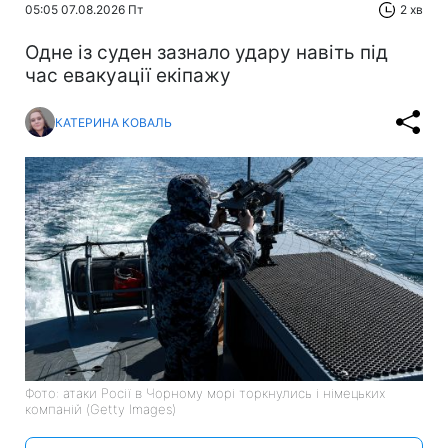
05:05 07.08.2026 Пт
2 хв
Одне із суден зазнало удару навіть під
час евакуації екіпажу
КАТЕРИНА КОВАЛЬ
Фото: атаки Росії в Чорному морі торкнулись і німецьких
компаній (Getty Images)