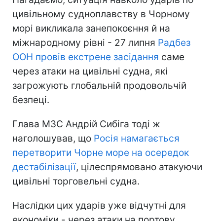
цивільному судноплавству в Чорному
морі викликала занепокоєння й на
міжнародному рівні - 27 липня
Радбез
ООН провів екстрене засідання
саме
через атаки на цивільні судна, які
загрожують глобальній продовольчій
безпеці.
Глава МЗС Андрій Сибіга тоді ж
наголошував, що
Росія намагається
перетворити Чорне море на осередок
дестабілізації
, цілеспрямовано атакуючи
цивільні торговельні судна.
Наслідки цих ударів уже відчутні для
економіки - через атаки на портову