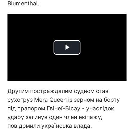
Blumenthal.
Play
Video
Другим постраждалим судном став
сухогруз Mera Queen із зерном на борту
під прапором Гвінеї-Бісау - унаслідок
удару загинув один член екіпажу,
повідомили українська влада.