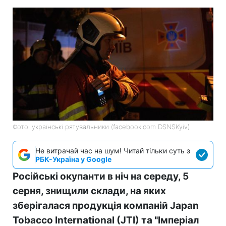
Фото: українські рятувальники (facebook.com DSNSKyiv)
Не витрачай час на шум! Читай тільки суть з
РБК-Україна у Google
Російські окупанти в ніч на середу, 5
серня, знищили склади, на яких
зберігалася продукція компаній Japan
Tobacco International (JTI) та "Імперіал