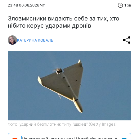
23:48 06.08.2026 Чт
1 хв
Зловмисники видають себе за тих, хто
нібито керує ударами дронів
КАТЕРИНА КОВАЛЬ
Фото: ударний безпілотник типу "шахед" (Getty Images)
Не витрачай час на шум! Читай тільки суть з