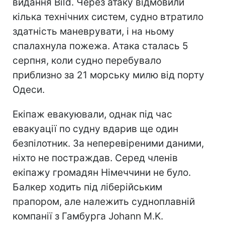
видання Bild. Через атаку відмовили
кілька технічних систем, судно втратило
здатність маневрувати, і на ньому
спалахнула пожежа. Атака сталась 5
серпня, коли судно перебувало
приблизно за 21 морську милю від порту
Одеси.
Екіпаж евакуювали, однак під час
евакуації по судну вдарив ще один
безпілотник. За неперевіреними даними,
ніхто не постраждав. Серед членів
екіпажу громадян Німеччини не було.
Балкер ходить під ліберійським
прапором, але належить судноплавній
компанії з Гамбурга Johann M.K.