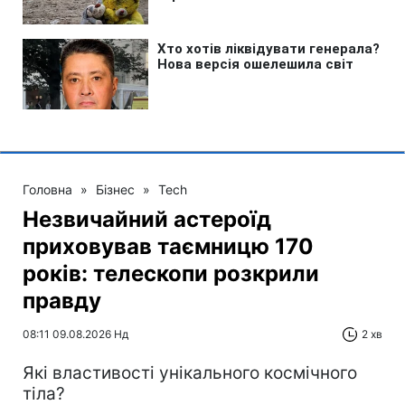
Головна
»
Бізнес
»
Tech
Незвичайний астероїд
приховував таємницю 170
років: телескопи розкрили
правду
08:11 09.08.2026 Нд
2 хв
Які властивості унікального космічного
тіла?