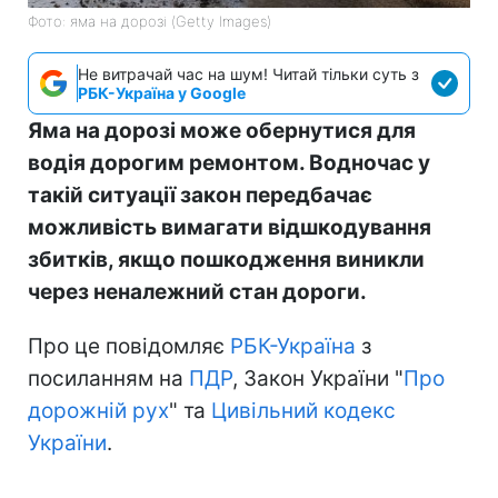
Фото: яма на дорозі (Getty Images)
Не витрачай час на шум! Читай тільки суть з
РБК-Україна у Google
Яма на дорозі може обернутися для
водія дорогим ремонтом. Водночас у
такій ситуації закон передбачає
можливість вимагати відшкодування
збитків, якщо пошкодження виникли
через неналежний стан дороги.
Про це повідомляє
РБК-Україна
з
посиланням на
ПДР
, Закон України "
Про
дорожній рух
" та
Цивільний кодекс
України
.