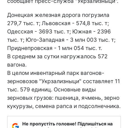
сообщает пресс-служба "Укрзализныци".
Донецкая железная дорога погрузила
279,7 тыс. т; Львовская - 574,8 тыс. т;
Одесская - 3693 тыс. т; Южная - 2396
тыс. т; Юго-Западная - 3 млн 003 тыс. т;
Приднепровская - 1 млн 054 тыс. т.
В среднем за сутки нагружалось 572
вагона.
В целом инвентарный парк вагонов-
зерновозов "Укрзализныци" составляет 11
тыс. 579 единиц. Основные виды
зерновых грузов: пшеница, ячмень, зерно
кукурузы, семена рапса и подсолнечника.
Не пропустіть головне! Підпишіться на