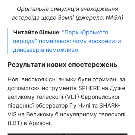
Орбітальна симуляція знаходження
астероїда щодо Землі (джерело: NASA)
Читайте більше
:
"Парк Юрського
періоду" помилявся: чому воскресити
динозаврів неможливо
Результати нових спостережень
Нові високоякісні знімки були отримані за
допомогою інструментів SPHERE на Дуже
великому телескопі (VLT) Європейської
південної обсерваторії у Чилі та SHARK-
VIS на Великому бінокулярному телескопі
(LBT) в Аризоні.