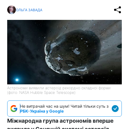
ОЛЬГА ЗАВАДА
Астрономи виявили астероїд рекордно складної форми
(фото: NASA Hubble Space Telescope)
Не витрачай час на шум! Читай тільки суть з
РБК-Україна у Google
Міжнародна група астрономів вперше