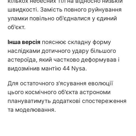
кількох небесних тіл на відносно низькій
швидкості. Замість повного руйнування
уламки повільно об'єдналися у єдиний
об'єкт.
Інша версія
пояснює складну форму
наслідками дотичного удару більшого
астероїда, який частково деформував і
видозмінив мантію 44 Nysa.
Для остаточного з'ясування еволюції
цього космічного об'єкта астрономи
плануватимуть додаткові спостереження
та моделювання.