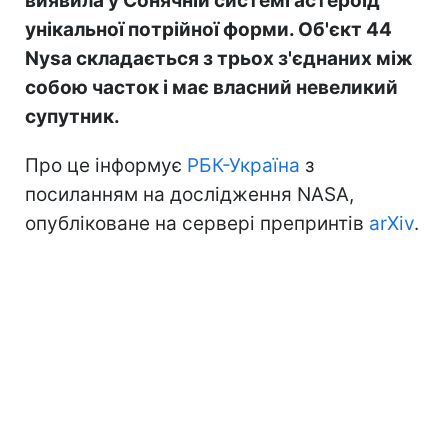
виявила у Сонячній системі астероїд
унікальної потрійної форми. Об'єкт 44
Nysa складається з трьох з'єднаних між
собою часток і має власний невеликий
супутник.
Про це інформує
РБК-Україна
з
посиланням на дослідження NASA,
опубліковане на сервері препринтів
arXiv
.