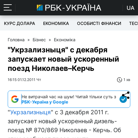
UA
КУРС ДОЛАРА
ЕКОНОМІКА
ОСОБИСТІ ФІНАНСИ
TEC
Головна
»
Бізнес
»
Економіка
"Укрзализныця" с декабря
запускает новый ускоренный
поезд Николаев–Керчь
16:15 01.12.2011 Чт
1 хв
Не витрачай час на шум! Читай тільки суть з
РБК-Україна у Google
"
Укрзализныця
" с 3 декабря 2011 г.
запускает новый ускоренный дизель-
поезд № 870/869 Николаев - Керчь. Об