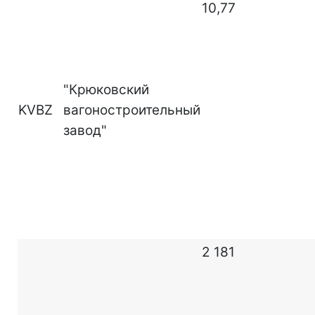
10,77
"Крюковский
KVBZ
вагоностроительный
завод"
2 181