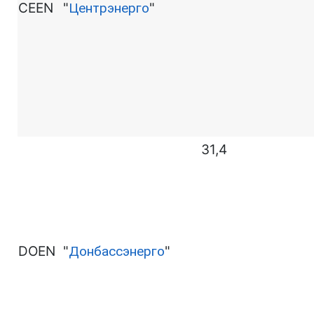
CEEN
"
Центрэнерго
"
31,4
DOEN
"
Донбассэнерго
"