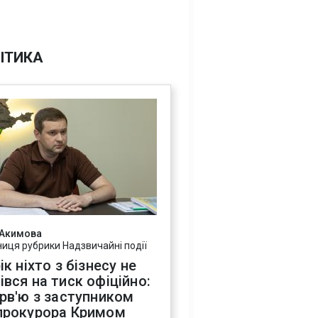
ІТИКА
 Акимова
ниця рубрики Надзвичайні події
ік ніхто з бізнесу не
івся на тиск офіційно:
ерв'ю з заступником
прокурора Кримом