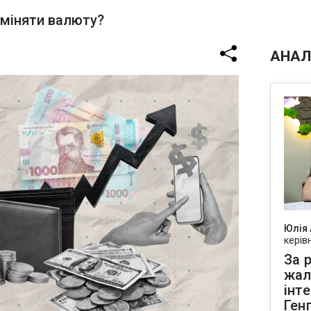
бміняти валюту?
АНАЛ
Юлія
керів
За р
жал
інт
Ген