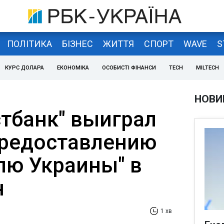
ПОЛІТИКА
БІЗНЕС
ЖИТТЯ
СПОРТ
WAVE
S
КУРС ДОЛАРА
ЕКОНОМІКА
ОСОБИСТІ ФІНАНСИ
TECH
MILTECH
НОВИ
тбанк" выиграл
предоставлению
лю Украины" в
н
1 хв