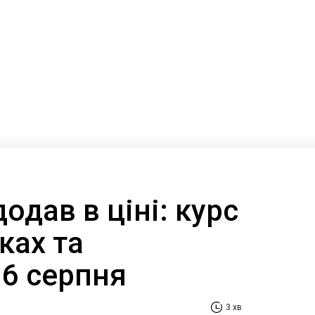
одав в ціні: курс
ках та
 6 серпня
3 хв