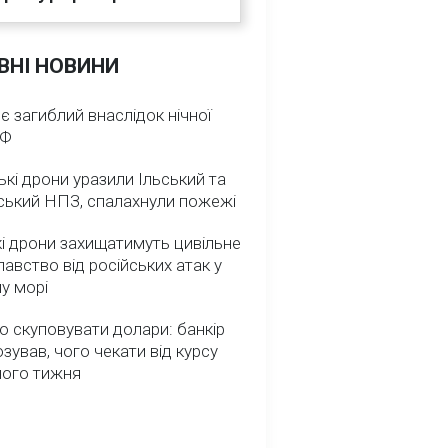
ВНІ НОВИНИ
 є загиблий внаслідок нічної
РФ
ькі дрони уразили Ільський та
ський НПЗ, спалахнули пожежі
і дрони захищатимуть цивільне
авство від російських атак у
у морі
о скуповувати долари: банкір
зував, чого чекати від курсу
ного тижня