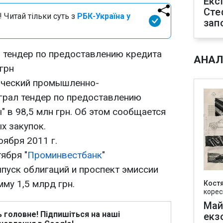
Екс
Сте
 Читай тільки суть з
РБК-Україна у
зап
л тендер по предоставлению кредита
АНАЛ
 грн
ческий промышленно-
грал тендер по предоставлению
" в 98,5 млн грн. Об этом сообщается
х закупок.
ября 2011 г.
ября "
Проминвестбанк
"
пуск облигаций и проспект эмиссии
мму 1,5 млрд грн.
Кост
корес
Май
ь головне! Підпишіться на наші
екз