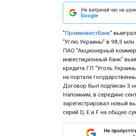
Не витрачай час на шум!
Google
"
Проминвестбанк
" выигра
"Углю Украины" в 98,5 млн
ПАО "Акционерный коммер
инвестиционный банк" выи
кредита ГП "Уголь Украины
на портале государственны
Договор был подписан 3 но
Напомним, в середине сент
зарегистрировал новый вы
серий D, E и F на общую су
Не пропустіт