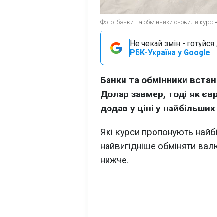
Фото: банки та обмінники оновили курс
Не чекай змін - готуйс
РБК-Україна у Google
Банки та обмінники встан
Долар завмер, тоді як єв
додав у ціні у найбільших
Які курси пропонують найбі
найвигідніше обміняти валю
нижче.