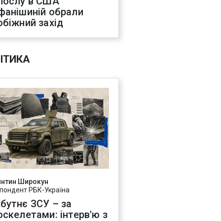
послу в США
фанішиній обрали
обіжний захід
ІТИКА
янтин Широкун
пондент РБК-Україна
бутнє ЗСУ – за
оскелетами: інтерв'ю з