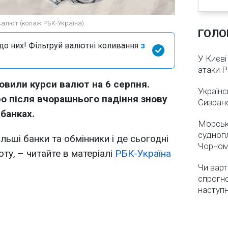
 валют (колаж РБК-Україна)
ГОЛО
я до них! Фільтруй валютні коливання
з
У Києві
атаки 
овили курси валют на 6 серпня.
Українс
ро після вчорашнього падіння знову
Сизран
 банках.
Морськ
суднопл
льші банки та обмінники і де сьогодні
Чорном
ту, – читайте в матеріалі
РБК-Україна
Чи варт
спрогно
наступ