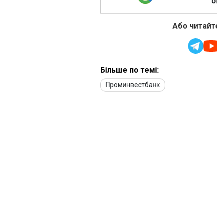
о
Або читайте
Більше по темі:
Проминвестбанк