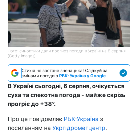
Фото: синоптики дали прогноз погоди в Україні на 6 серпня
(Getty Images)
Стихія не застане зненацька! Слідкуй за
змінами погоди з
РБК-Україна у Google
В Україні сьогодні, 6 серпня, очікується
суха та спекотна погода - майже скрізь
прогріє до +38°.
Про це повідомляє
РБК-Україна
з
посиланням на
Укргідрометцентр
.