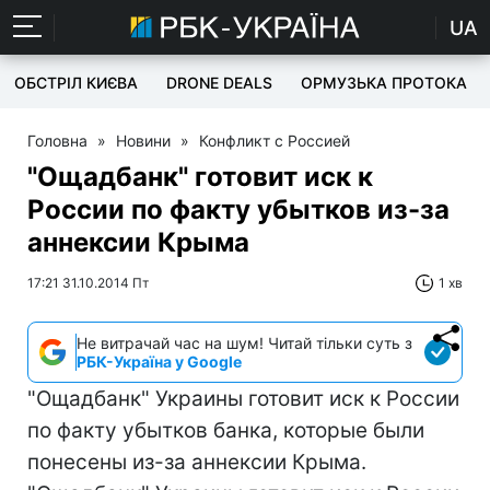
UA
ОБСТРІЛ КИЄВА
DRONE DEALS
ОРМУЗЬКА ПРОТОКА
Головна
»
Новини
»
Конфликт с Россией
"Ощадбанк" готовит иск к
России по факту убытков из-за
аннексии Крыма
17:21 31.10.2014 Пт
1 хв
Не витрачай час на шум! Читай тільки суть з
РБК-Україна у Google
"Ощадбанк" Украины готовит иск к России
по факту убытков банка, которые были
понесены из-за аннексии Крыма.