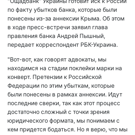
"Ощадбанк" Украины готовит иск к России
по факту убытков банка, которые были
понесены из-за аннексии Крыма. Об этом
в ходе пресс-встречи заявил глава
правления банка Андрей Пышный,
передает корреспондент РБК-Украина.
"Вот-вот, как говорят адвокаты, мы
находимся на стадии поклейки марки на
конверт. Претензии к Российской
Федерации по этим убыткам, которые
были понесены в рамках аннексии. Идут
последние сверки, так как этот процесс
достаточно сложный с точки зрения
юридического формата, мы понимаем с
кем придется бодаться. Но я верю, что мы