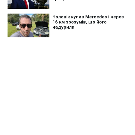
Головна
»
Новини
»
У світі
Ремонт Wildberries може
обійтись Росії в чверть річного
дефіциту бюджету
06:49 06.08.2026 Чт
2 хв
Через відтік продавців оборот компанії
вже скоротився на чверть