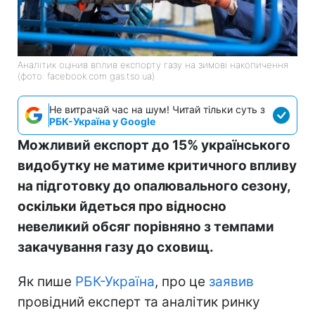
Аналітик оцінив вплив експорту газу на зимові накопичення
(фото: facebook.com gas.tso.ua)
Не витрачай час на шум! Читай тільки суть з
РБК-Україна у Google
Можливий експорт до 15% українського
видобутку не матиме критичного впливу
на підготовку до опалювального сезону,
оскільки йдеться про відносно
невеликий обсяг порівняно з темпами
закачування газу до сховищ.
Як пише
РБК-Україна
, про це
заявив
провідний експерт та аналітик ринку