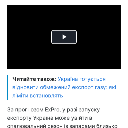
Play
Video
Читайте також:
Україна готується
відновити обмежений експорт газу: які
ліміти встановлять
За прогнозом ExPro, у разі запуску
експорту Україна може увійти в
опалювальний сезон із запасами близько