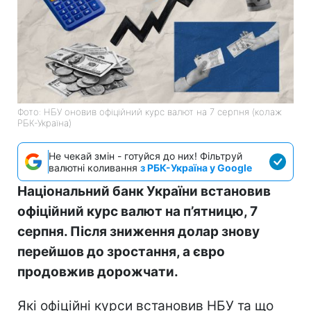
Фото: НБУ оновив офіційний курс валют на 7 серпня (колаж
РБК-Україна)
Не чекай змін - готуйся до них! Фільтруй
валютні коливання
з РБК-Україна у Google
Національний банк України встановив
офіційний курс валют на п’ятницю, 7
серпня. Після зниження долар знову
перейшов до зростання, а євро
продовжив дорожчати.
Які офіційні курси встановив НБУ та що