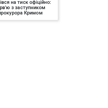
івся на тиск офіційно:
ерв'ю з заступником
прокурора Кримом