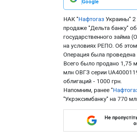
Google
НАК "
Нафтогаз
Украины" 2 
продаже "Дельта банку" об
государственного займа (О
на условиях РЕПО. Об этом
Операция была проведена ч
Всего было продано 1,75 
млн ОВГЗ серии UA400011
облигаций - 1000 грн.
Напомним, ранее "
Нафтога
"Укрэксимбанку" на 770 млн
Не пропустіт
о