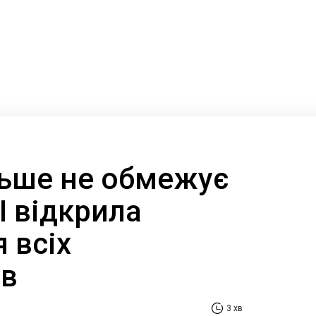
льше не обмежує
I відкрила
я всіх
ів
3 хв