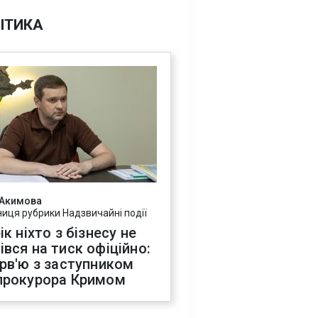
ІТИКА
 Акимова
ниця рубрики Надзвичайні події
ік ніхто з бізнесу не
івся на тиск офіційно:
ерв'ю з заступником
прокурора Кримом