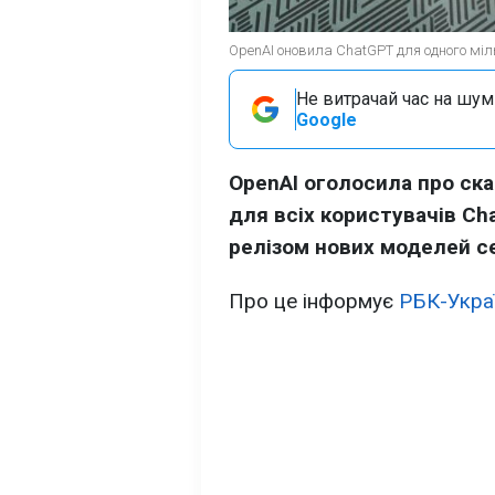
OpenAI оновила ChatGPT для одного міль
Не витрачай час на шум!
Google
OpenAI оголосила про ск
для всіх користувачів C
релізом нових моделей сер
Про це інформує
РБК-Укра