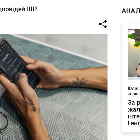
дповідей ШІ?
АНАЛ
Юлія
керів
За р
жал
інт
Ген