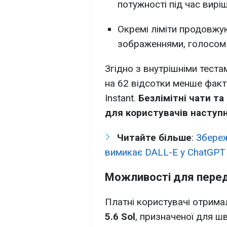
потужності під час вирі
Окремі ліміти продовжу
зображеннями, голосом 
Згідно з внутрішніми тест
на 62 відсотки менше факт
Instant.
Безлімітні чати т
для користувачів наступ
Читайте більше
:
Збереж
вимикає DALL-E у ChatGPT
Можливості для передп
Платні користувачі отрима
5.6 Sol
, призначеної для 