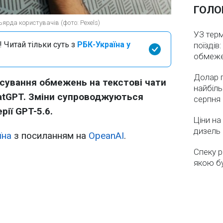
ГОЛО
ярда користувачів (фото: Pexels)
УЗ тер
 Читай тільки суть з
РБК-Україна у
поїздів
обмеж
Долар 
асування обмежень на текстові чати
найбіль
hatGPT. Зміни супроводжуються
серпня
ії GPT-5.6.
Ціни на
дизель 
їна
з посиланням на
OpeanAI
.
Спеку р
якою бу