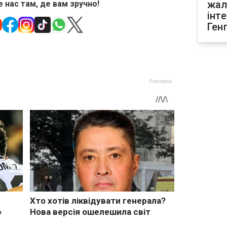
жал
 нас там, де вам зручно!
інт
Ген