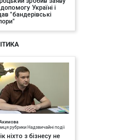
роцький зробив заяву
 допомогу Україні і
дав "бандерівські
пори"
ІТИКА
 Акимова
ниця рубрики Надзвичайні події
ік ніхто з бізнесу не