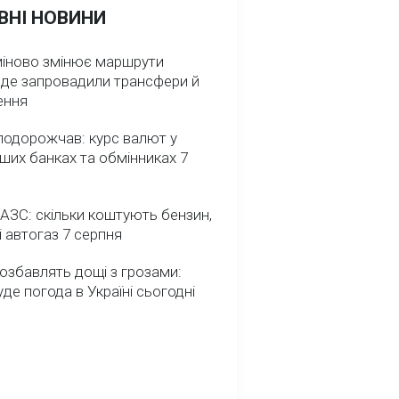
ВНІ НОВИНИ
міново змінює маршрути
: де запровадили трансфери й
ення
подорожчав: курс валют у
ших банках та обмінниках 7
 АЗС: скільки коштують бензин,
і автогаз 7 серпня
озбавлять дощі з грозами:
де погода в Україні сьогодні