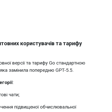
товних користувачів та тарифу
вної версії та тарифу Go стандартною
, яка замінила попередню GPT-5.5.
егорії
:
ові чати;
ючення підвищеної обчислювальної