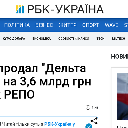
ПОЛІТИКА
БІЗНЕС
ЖИТТЯ
СПОРТ
WAVE
S
КУРС ДОЛАРА
ЕКОНОМІКА
ОСОБИСТІ ФІНАНСИ
TECH
MILTECH
НОВИ
продал "Дельта
 на 3,6 млрд грн
х РЕПО
1 хв
 Читай тільки суть з
РБК-Україна у