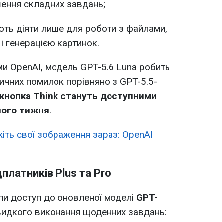
шення складних завдань;
ють діяти лише для роботи з файлами,
і генерацією картинок.
ами OpenAI, модель GPT-5.6 Luna робить
ичних помилок порівняно з GPT-5.5-
а кнопка Think стануть доступними
ного тижня
.
іть свої зображення зараз: OpenAI
латників Plus та Pro
ли доступ до оновленої моделі
GPT-
швидкого виконання щоденних завдань: