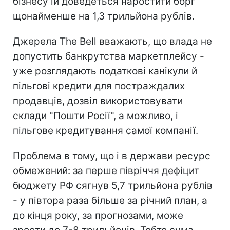
бізнесу їй доведеться наростити борг
щонайменше на 1,3 трильйона рублів.
Джерела The Bell вважають, що влада не
допустить банкрутства маркетплейсу -
уже розглядають податкові канікули й
пільгові кредити для постраждалих
продавців, дозвіл використовувати
склади "Пошти Росії", а можливо, і
пільгове кредитування самої компанії.
Проблема в тому, що і в держави ресурс
обмежений: за перше півріччя дефіцит
бюджету РФ сягнув 5,7 трильйона рублів
- у півтора раза більше за річний план, а
до кінця року, за прогнозами, може