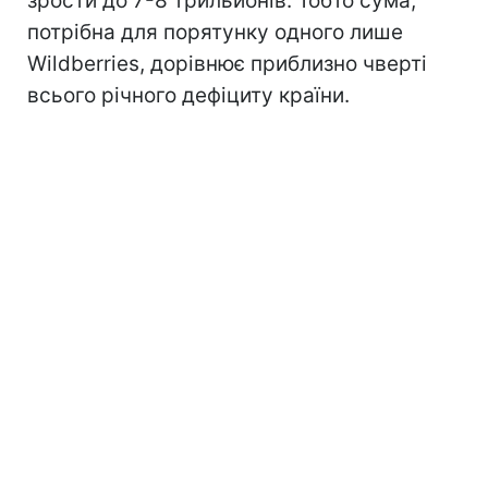
зрости до 7-8 трильйонів. Тобто сума,
потрібна для порятунку одного лише
Wildberries, дорівнює приблизно чверті
всього річного дефіциту країни.