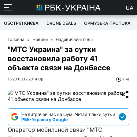
UA
ОБСТРІЛ КИЄВА
DRONE DEALS
ОРМУЗЬКА ПРОТОКА
Головна
»
Новини
»
Надзвичайні події
"МТС Украина" за сутки
восстановила работу 41
объекта связи на Донбассе
15:23 03.12.2014 Ср
1 хв
Не витрачай час на шум! Читай тільки суть з
РБК-Україна у Google
Оператор мобильной связи "МТС