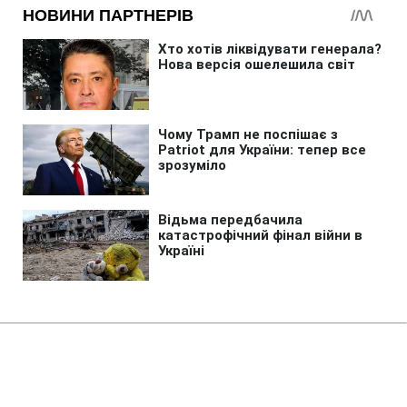
Головна
»
Життя
»
Суспільство
Кому з пенсіонерів потрібно