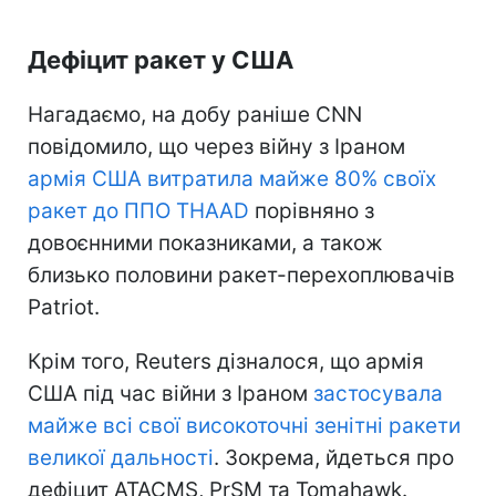
Дефіцит ракет у США
Нагадаємо, на добу раніше CNN
повідомило, що через війну з Іраном
армія США витратила майже 80% своїх
ракет до ППО THAAD
порівняно з
довоєнними показниками, а також
близько половини ракет-перехоплювачів
Patriot.
Крім того, Reuters дізналося, що армія
США під час війни з Іраном
застосувала
майже всі свої високоточні зенітні ракети
великої дальності
. Зокрема, йдеться про
дефіцит ATACMS, PrSM та Tomahawk.