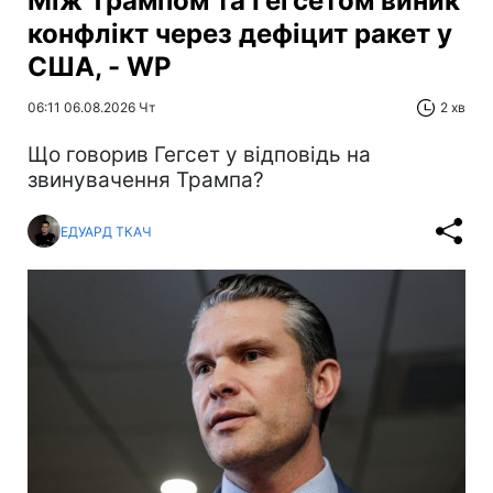
Між Трампом та Гегсетом виник
конфлікт через дефіцит ракет у
США, - WP
06:11 06.08.2026 Чт
2 хв
Що говорив Гегсет у відповідь на
звинувачення Трампа?
ЕДУАРД ТКАЧ