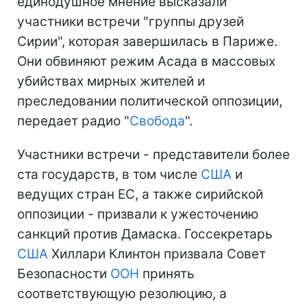
единодушное мнение высказали
участники встречи "группы друзей
Сирии", которая завершилась в Париже.
Они обвиняют режим Асада в массовых
убийствах мирных жителей и
преследовании политической оппозиции,
передает радио "
Свобода
".
Участники встречи - представители более
ста государств, в том числе
США
и
ведущих стран ЕС, а также сирийской
оппозиции - призвали к ужесточению
санкций против Дамаска. Госсекретарь
США
Хиллари Клинтон призвала Совет
Безопасности
ООН
принять
соответствующую резолюцию, а