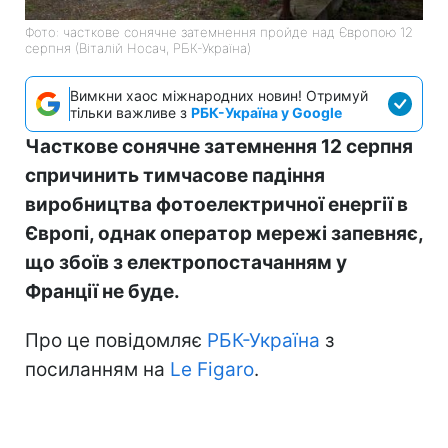
Фото: часткове сонячне затемнення пройде над Європою 12
серпня (Віталій Носач, РБК-Україна)
Вимкни хаос міжнародних новин! Отримуй
тільки важливе з
РБК-Україна у Google
Часткове сонячне затемнення 12 серпня
спричинить тимчасове падіння
виробництва фотоелектричної енергії в
Європі, однак оператор мережі запевняє,
що збоїв з електропостачанням у
Франції не буде.
Про це повідомляє
РБК-Україна
з
посиланням на
Le Figaro
.