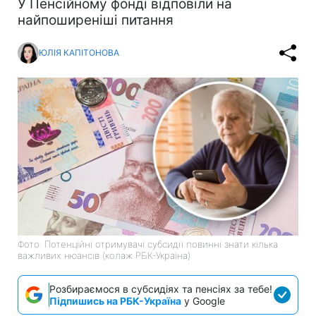
У Пенсійному фонді відповіли на
найпоширеніші питання
ЮЛІЯ КАПІТОНОВА
Фото: Потенційні отримувачі субсидії повинні знати кілька
важливих нюансів (колаж РБК-Україна)
Розбираємося в субсидіях та пенсіях за тебе!
Підпишись на РБК-Україна
у Google