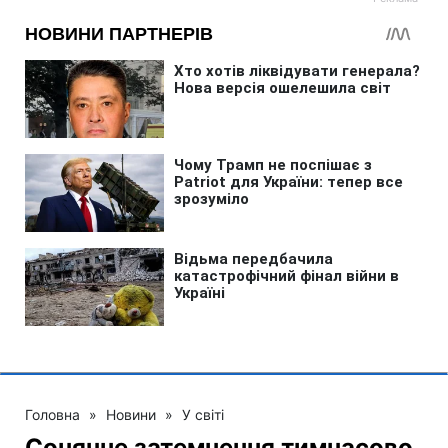
Головна
»
Новини
»
У світі
Сонячне затемнення тимчасово