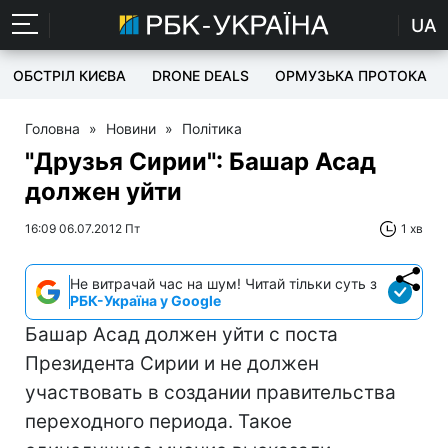
UA
ОБСТРІЛ КИЄВА
DRONE DEALS
ОРМУЗЬКА ПРОТОКА
Головна
»
Новини
»
Політика
"Друзья Сирии": Башар Асад
должен уйти
16:09 06.07.2012 Пт
1 хв
Не витрачай час на шум! Читай тільки суть з
РБК-Україна у Google
Башар Асад должен уйти с поста
Президента Сирии и не должен
участвовать в создании правительства
переходного периода. Такое