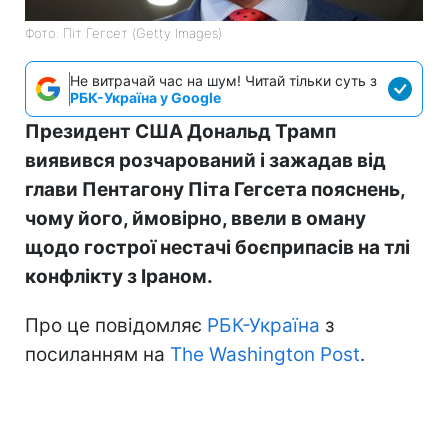
Фото: Піт Гегсет (Getty Images)
Не витрачай час на шум! Читай тільки суть з
РБК-Україна у Google
Президент США Дональд Трамп
виявився розчарований і зажадав від
глави Пентагону Піта Гегсета пояснень,
чому його, ймовірно, ввели в оману
щодо гострої нестачі боєприпасів на тлі
конфлікту з Іраном.
Про це повідомляє
РБК-Україна
з
посиланням на
The Washington Post
.