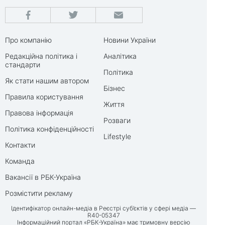
Про компанію
Новини України
Редакційна політика і
Аналітика
стандарти
Політика
Як стати нашим автором
Бізнес
Правила користування
Життя
Правова інформація
Розваги
Політика конфіденційності
Lifestyle
Контакти
Команда
Вакансії в РБК-Україна
Розмістити рекламу
Ідентифікатор онлайн-медіа в Реєстрі суб’єктів у сфері медіа —
R40-05347
Інформаційний портал «РБК-Україна» має тримовну версію