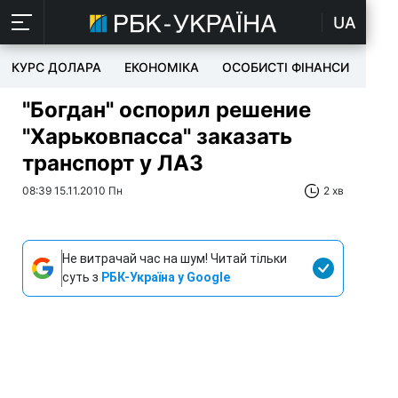
UA
КУРС ДОЛАРА
ЕКОНОМІКА
ОСОБИСТІ ФІНАНСИ
TEC
"Богдан" оспорил решение
"Харьковпасса" заказать
транспорт у ЛАЗ
08:39 15.11.2010 Пн
2 хв
Не витрачай час на шум! Читай тільки
суть з
РБК-Україна у Google