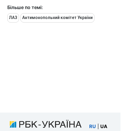
Більше по темі:
ЛАЗ
Антимонопольний комітет України
RU
|
UA