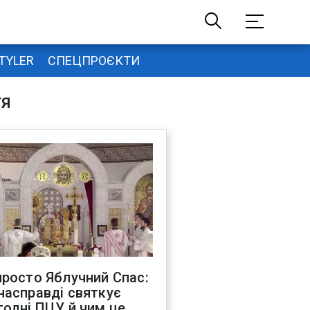
TYLER
СПЕЦПРОЄКТИ
ТЯ
просто Яблучний Спас:
насправді святкує
годні ПЦУ й чим це