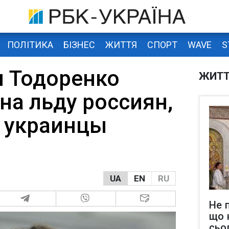
ПОЛІТИКА
БІЗНЕС
ЖИТТЯ
СПОРТ
WAVE
S
 Тодоренко
ЖИТ
на льду россиян,
т украинцы
UA
EN
RU
Не 
що 
сьо