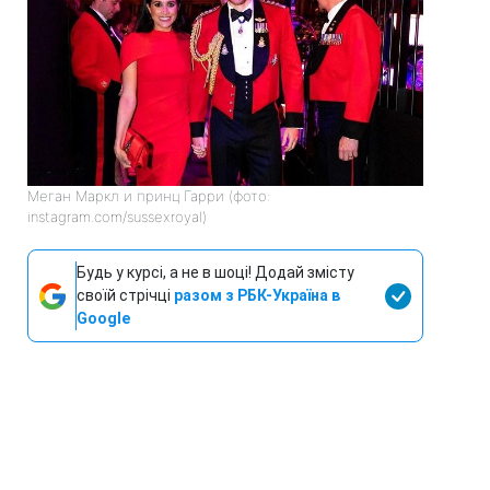
Меган Маркл и принц Гарри (фото:
instagram.com/sussexroyal)
Будь у курсі, а не в шоці! Додай змісту
своїй стрічці
разом з РБК-Україна в
Google