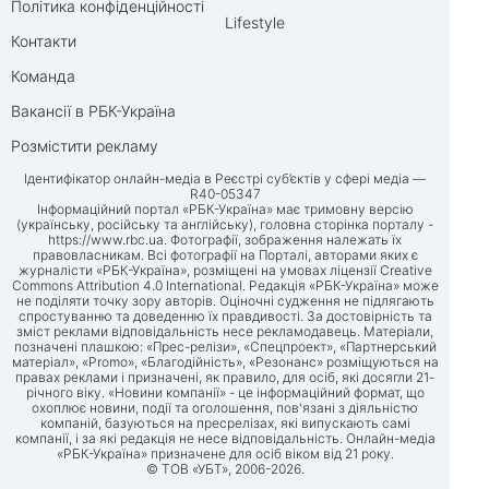
Політика конфіденційності
Lifestyle
Контакти
Команда
Вакансії в РБК-Україна
Розмістити рекламу
Ідентифікатор онлайн-медіа в Реєстрі суб’єктів у сфері медіа —
R40-05347
Інформаційний портал «РБК-Україна» має тримовну версію
(українську, російську та англійську), головна сторінка порталу -
https://www.rbc.ua
. Фотографії, зображення належать їх
правовласникам. Всі фотографії на Порталі, авторами яких є
журналісти «РБК-Україна», розміщені на умовах ліцензії Creative
Commons Attribution 4.0 International. Редакція «РБК-Україна» може
не поділяти точку зору авторів. Оціночні судження не підлягають
спростуванню та доведенню їх правдивості. За достовірність та
зміст реклами відповідальність несе рекламодавець. Матеріали,
позначені плашкою: «Прес-релізи», «Спецпроект», «Партнерський
матеріал», «Promo», «Благодійність», «Резонанс» розміщуються на
правах реклами і призначені, як правило, для осіб, які досягли 21-
річного віку. «Новини компанії» - це інформаційний формат, що
охоплює новини, події та оголошення, пов'язані з діяльністю
компаній, базуються на пресрелізах, які випускають самі
компанії, і за які редакція не несе відповідальність. Онлайн-медіа
«РБК-Україна» призначене для осіб віком від 21 року.
© ТОВ «УБТ», 2006-2026.