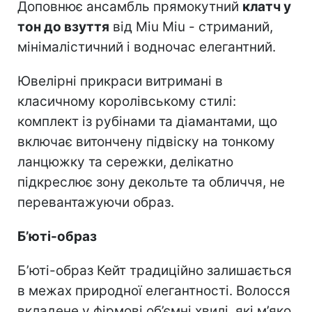
Доповнює ансамбль прямокутний
клатч у
тон до взуття
від Miu Miu - стриманий,
мінімалістичний і водночас елегантний.
Ювелірні прикраси витримані в
класичному королівському стилі:
комплект із рубінами та діамантами, що
включає витончену підвіску на тонкому
ланцюжку та сережки, делікатно
підкреслює зону декольте та обличчя, не
перевантажуючи образ.
Б’юті-образ
Б’юті-образ Кейт традиційно залишається
в межах природної елегантності. Волосся
вкладене у фірмові об’ємні хвилі, які м’яко