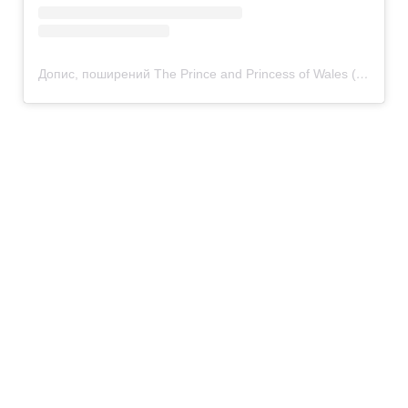
Допис, поширений The Prince and Princess of Wales (@princeandprincessofwales)