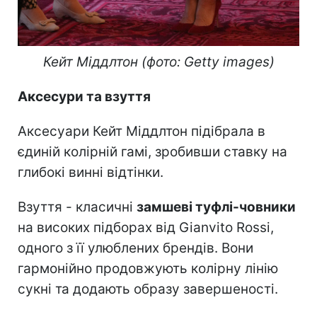
Кейт Міддлтон (фото: Getty images)
Аксесури та взуття
Аксесуари Кейт Міддлтон підібрала в
єдиній колірній гамі, зробивши ставку на
глибокі винні відтінки.
Взуття - класичні
замшеві туфлі-човники
на високих підборах від Gianvito Rossi,
одного з її улюблених брендів. Вони
гармонійно продовжують колірну лінію
сукні та додають образу завершеності.