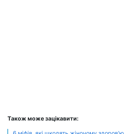
Також може зацікавити:
6 міфів, які шкодять жіночому здоров'ю