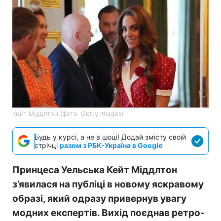
Кейт Міддлтон (фото: Getty images)
Будь у курсі, а не в шоці! Додай змісту своїй
стрічці
разом з РБК-Україна в Google
Принцеса Уельська Кейт Міддлтон
з’явилася на публіці в новому яскравому
образі, який одразу привернув увагу
модних експертів. Вихід поєднав ретро-