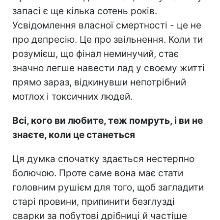
запасі є ще кілька сотень років.
Усвідомлення власної смертності - це не
про депресію. Це про звільнення. Коли ти
розумієш, що фінал неминучий, стає
значно легше навести лад у своєму житті
прямо зараз, відкинувши непотрібний
мотлох і токсичних людей.
Всі, кого ви любите, теж помруть, і ви не
знаєте, коли це станеться
Ця думка спочатку здається нестерпно
болючою. Проте саме вона має стати
головним рушієм для того, щоб загладити
старі провини, припинити безглузді
сварки за побутові дрібниці й частіше