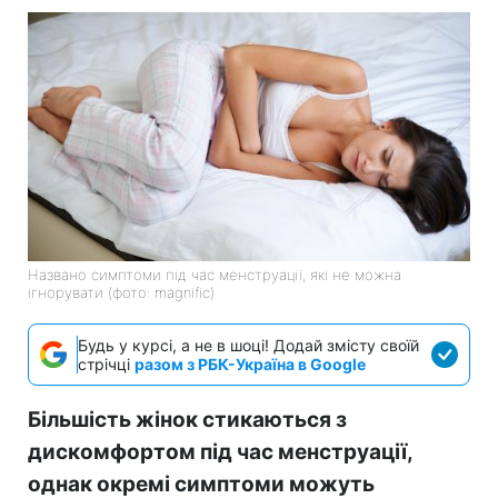
Названо симптоми під час менструації, які не можна
ігнорувати (фото: magnific)
Будь у курсі, а не в шоці! Додай змісту своїй
стрічці
разом з РБК-Україна в Google
Більшість жінок стикаються з
дискомфортом під час менструації,
однак окремі симптоми можуть