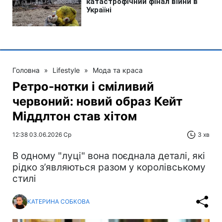
Головна
»
Lifestyle
»
Мода та краса
Ретро-нотки і сміливий
червоний: новий образ Кейт
Міддлтон став хітом
12:38 03.06.2026 Ср
3 хв
В одному "луці" вона поєднала деталі, які
рідко з’являються разом у королівському
стилі
КАТЕРИНА СОБКОВА