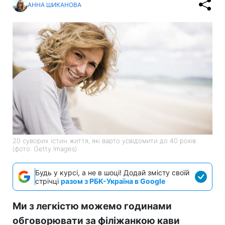
АННА ШИКАНОВА
20 суворих істин життя, які варто усвідомити до 40 років
(фото: Getty Images)
Будь у курсі, а не в шоці! Додай змісту своїй
стрічці
разом з РБК-Україна в Google
Ми з легкістю можемо годинами
обговорювати за філіжанкою кави