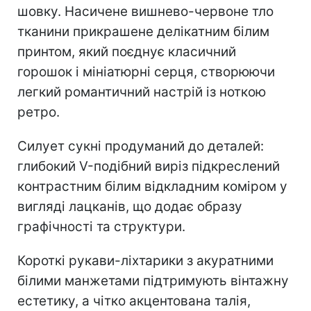
шовку. Насичене вишнево-червоне тло
тканини прикрашене делікатним білим
принтом, який поєднує класичний
горошок і мініатюрні серця, створюючи
легкий романтичний настрій із ноткою
ретро.
Силует сукні продуманий до деталей:
глибокий V-подібний виріз підкреслений
контрастним білим відкладним коміром у
вигляді лацканів, що додає образу
графічності та структури.
Короткі рукави-ліхтарики з акуратними
білими манжетами підтримують вінтажну
естетику, а чітко акцентована талія,