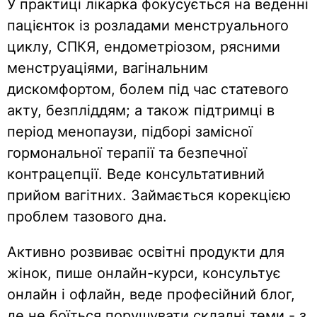
У практиці лікарка фокусується на веденні
пацієнток із розладами менструального
циклу, СПКЯ, ендометріозом, рясними
менструаціями, вагінальним
дискомфортом, болем під час статевого
акту, безпліддям; а також підтримці в
період менопаузи, підборі замісної
гормональної терапії та безпечної
контрацепції. Веде консультативний
прийом вагітних. Займається корекцією
проблем тазового дна.
Активно розвиває освітні продукти для
жінок, пише онлайн-курси, консультує
онлайн і офлайн, веде професійний блог,
де не боїться порушувати складні теми - з