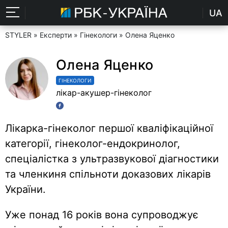
UA
STYLER
»
Експерти
»
Гінекологи
» Олена Яценко
Олена Яценко
ГІНЕКОЛОГИ
лікар-акушер-гінеколог
Лікарка-гінеколог першої кваліфікаційної
категорії, гінеколог-ендокринолог,
спеціалістка з ультразвукової діагностики
та членкиня спільноти доказових лікарів
України.
Уже понад 16 років вона супроводжує