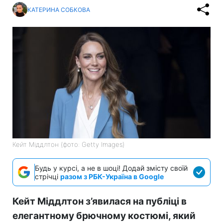
КАТЕРИНА СОБКОВА
Кейт Міддлтон (фото: Getty Images)
Будь у курсі, а не в шоці! Додай змісту своїй
стрічці
разом з РБК-Україна в Google
Кейт Міддлтон з’явилася на публіці в
елегантному брючному костюмі, який