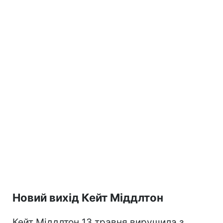
Новий вихід Кейт Міддлтон
Кейт Міддлтон 13 травня вирушила з