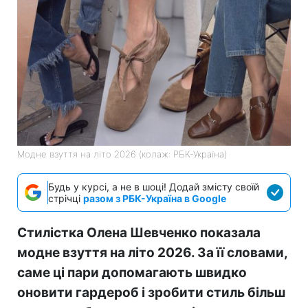
Модне взуття на літо 2026 (колаж: РБК-Україна)
Будь у курсі, а не в шоці! Додай змісту своїй
стрічці
разом з РБК-Україна в Google
Стилістка Олена Шевченко показала
модне взуття на літо 2026. За її словами,
саме ці пари допомагають швидко
оновити гардероб і зробити стиль більш