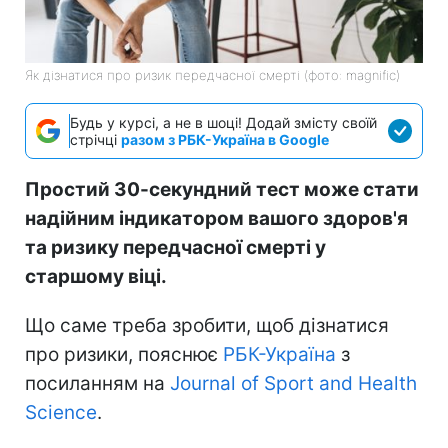
Як дізнатися про ризик передчасної смерті (фото: magnific)
Будь у курсі, а не в шоці! Додай змісту своїй
стрічці
разом з РБК-Україна в Google
Простий 30-секундний тест може стати
надійним індикатором вашого здоров'я
та ризику передчасної смерті у
старшому віці.
Що саме треба зробити, щоб дізнатися
про ризики, пояснює
РБК-Україна
з
посиланням на
Journal of Sport and Health
Science
.