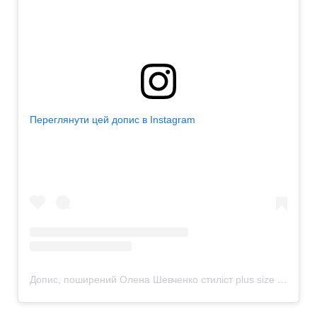
Переглянути цей допис в Instagram
Допис, поширений Олена Шевченко стиліст plus size ЛЬВІВ навчання (@purpur.stylist)