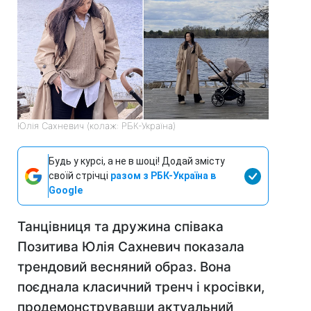
Юлія Сахневич (колаж: РБК-Україна)
Будь у курсі, а не в шоці! Додай змісту
своїй стрічці
разом з РБК-Україна в
Google
Танцівниця та дружина співака
Позитива Юлія Сахневич показала
трендовий весняний образ. Вона
поєднала класичний тренч і кросівки,
продемонструвавши актуальний