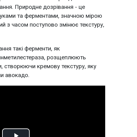
ання. Природне дозрівання - це
луками та ферментами, значною мірою
ий з часом поступово змінює текстуру,
ання такі ферменти, як
тинметилестераза, розщеплюють
и, створюючи кремову текстуру, яку
и авокадо.