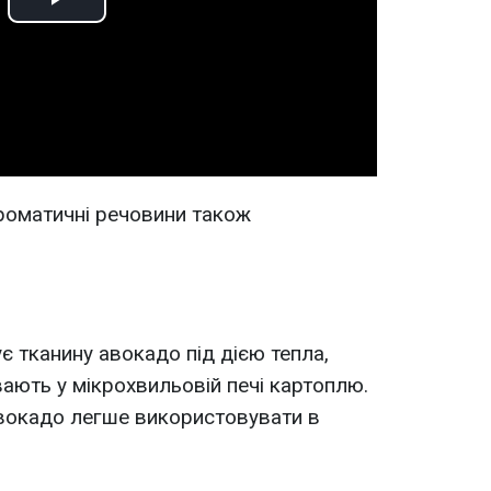
Play
Video
ароматичні речовини також
 тканину авокадо під дією тепла,
івають у мікрохвильовій печі картоплю.
авокадо легше використовувати в