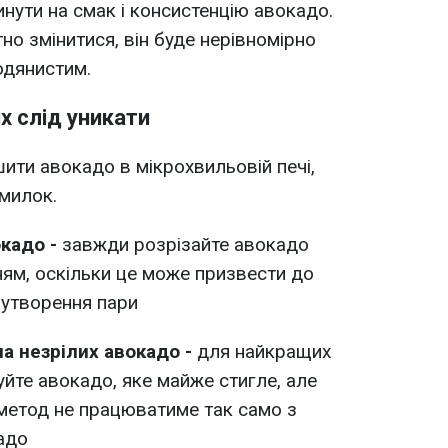
ути на смак і консистенцію авокадо.
но змінитися, він буде нерівномірно
одянистим.
х слід уникати
ити авокадо в мікрохвильовій печі,
милок.
окадо -
завжди розрізайте авокадо
ням, оскільки це може призвести до
 утворення пари
а незрілих авокадо -
для найкращих
йте авокадо, яке майже стигле, але
 метод не працюватиме так само з
адо