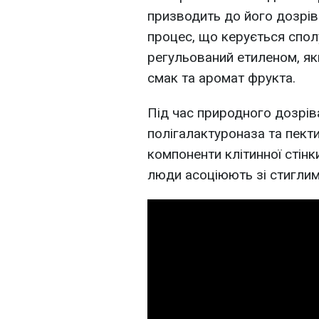
призводить до його дозрів
процес, що керується спо
регульований етиленом, як
смак та аромат фрукта.
Під час природного дозрів
полігалактуроназа та пек
компоненти клітинної стінк
люди асоціюють зі стиглим