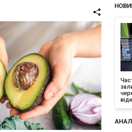
НОВИ
Час
зал
чер
від
АНАЛ