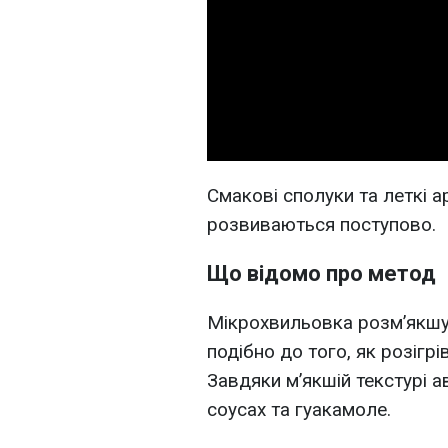
Смакові сполуки та леткі 
розвиваються поступово.
Що відомо про метод
Мікрохвильовка розм’якшує
подібно до того, як розігр
Завдяки м’якшій текстурі 
соусах та гуакамоле.