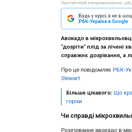
Простий спосіб з мікрохвильовкою, щоб 
Будь у курсі, а не в шоц
РБК-Україна в Google
Авокадо в мікрохвильовц
"дозріти" плід за лічені х
справжнє дозрівання, а 
Про це повідомляє
РБК-Ук
Stewart.
Більше цікавого:
Що кра
горіхи
Чи справді мікрохвиль
Розігрівання авокадо в мік