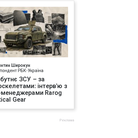
янтин Широкун
пондент РБК-Україна
бутнє ЗСУ – за
оскелетами: інтерв'ю з
-менеджерами Rarog
ical Gear