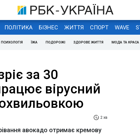
ПОЛІТИКА
БІЗНЕС
ЖИТТЯ
СПОРТ
WAVE
S
ПСИХОЛОГІЯ
ЇЖА
ПОДОРОЖІ
ЗДОРОВЕ ЖИТТЯ
МОДА ТА КРАСА
ріє за 30
працює вірусний
рохвильовкою
2 хв
грівання авокадо отримає кремову