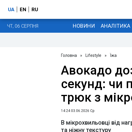
UA
EN
RU
НОВИНИ
АНАЛІТИКА
ЧТ, 06 СЕРПНЯ
Головна
»
Lifestyle
»
Їжа
Авокадо доз
секунд: чи 
трюк з мік
14:24 03.06.2026 Ср
В мікрохвильовці від на
та ніжну текстуру