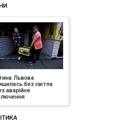
НИ
тина Львова
ишилась без світла
ез аварійне
ключення
ІТИКА