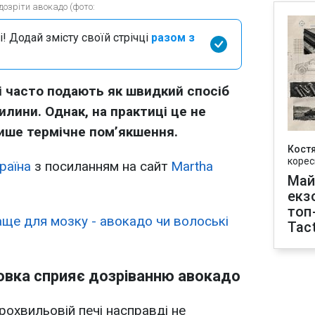
дозріти авокадо (фото:
і! Додай змісту своїй стрічці
разом з
і часто подають як швидкий спосіб
вилини. Однак, на практиці це не
лише термічне пом’якшення.
Кост
корес
раїна
з посиланням на сайт
Martha
Май
екз
топ
ще для мозку - авокадо чи волоські
Tact
овка сприяє дозріванню авокадо
рохвильовій печі насправді не