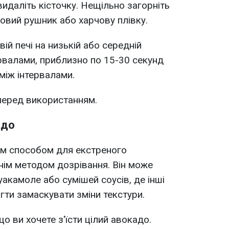
видаліть кісточку.
Нещільно загорніть
овий рушник або харчову плівку.
вій печі на низькій або середній
рвалами, приблизно по 15-30 секунд
між інтервалами.
перед використанням.
адо
м способом для екстреного
нім методом дозрівання. Він може
уакамоле або сумішей соусів, де інші
гти замаскувати зміни текстури.
що ви хочете з'їсти цілий авокадо.