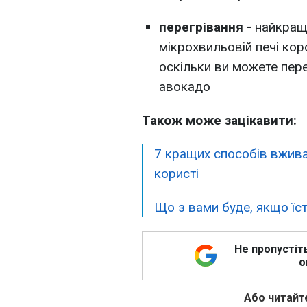
перегрівання -
найкраще
мікрохвильовій печі кор
оскільки ви можете пере
авокадо
Також може зацікавити:
7 кращих способів вжив
користі
Що з вами буде, якщо їс
Не пропустіт
о
Або читайте