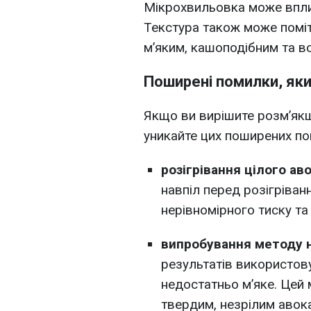
Мікрохвильовка може вплин
Текстура також може поміт
м’яким, кашоподібним та в
Поширені помилки, яки
Якщо ви вирішите розм’якш
уникайте цих поширених по
розігрівання цілого ав
навпіл перед розігріван
нерівномірного тиску та
випробування методу н
результатів використову
недостатньо м’яке. Цей
твердим, незрілим авок