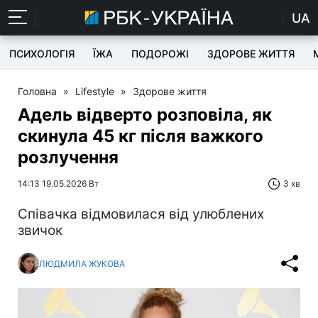
UA
ПСИХОЛОГІЯ
ЇЖА
ПОДОРОЖІ
ЗДОРОВЕ ЖИТТЯ
Головна
»
Lifestyle
»
Здорове життя
Адель відверто розповіла, як
скинула 45 кг після важкого
розлучення
14:13 19.05.2026 Вт
3 хв
Співачка відмовилася від улюблених
звичок
ЛЮДМИЛА ЖУКОВА