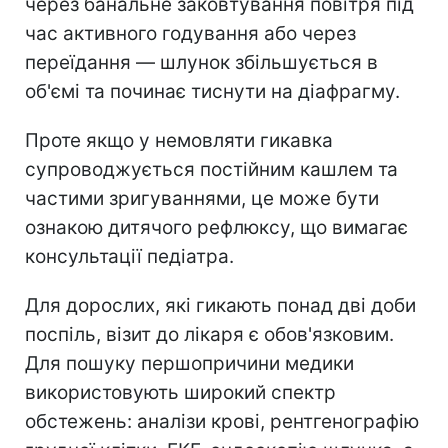
через банальне заковтування повітря під
час активного годування або через
переїдання — шлунок збільшується в
об'ємі та починає тиснути на діафрагму.
Проте якщо у немовляти гикавка
супроводжується постійним кашлем та
частими зригуваннями, це може бути
ознакою дитячого рефлюксу, що вимагає
консультації педіатра.
Для дорослих, які гикають понад дві доби
поспіль, візит до лікаря є обов'язковим.
Для пошуку першопричини медики
використовують широкий спектр
обстежень: аналізи крові, рентгенографію