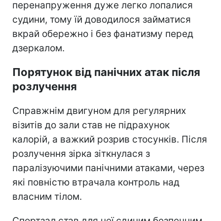
перенапруження дуже легко лопалися
судини, тому їй доводилося займатися
вкрай обережно і без фанатизму перед
дзеркалом.
Порятунок від панічних атак після
розлучення
Справжнім двигуном для регулярних
візитів до зали став не підрахунок
калорій, а важкий розрив стосунків. Після
розлучення зірка зіткнулася з
паралізуючими панічними атаками, через
які повністю втрачала контроль над
власним тілом.
Спортзал став для неї єдиним безпечним