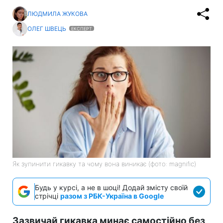
ЛЮДМИЛА ЖУКОВА
ОЛЕГ ШВЕЦЬ
ЕКСПЕРТ
Як зупинити гикавку та чому вона виникає (фото: magnific)
Будь у курсі, а не в шоці! Додай змісту своїй
стрічці
разом з РБК-Україна в Google
Зазвичай гикавка минає самостійно без