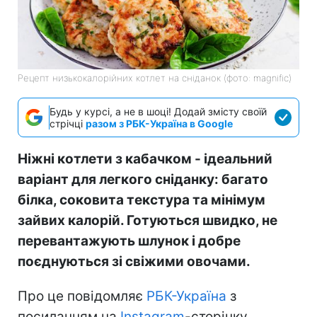
Рецепт низькокалорійних котлет на сніданок (фото: magnific)
Будь у курсі, а не в шоці! Додай змісту своїй
стрічці
разом з РБК-Україна в Google
Ніжні котлети з кабачком - ідеальний
варіант для легкого сніданку: багато
білка, соковита текстура та мінімум
зайвих калорій. Готуються швидко, не
перевантажують шлунок і добре
поєднуються зі свіжими овочами.
Про це повідомляє
РБК-Україна
з
посиланням на
Instagram
-сторінку