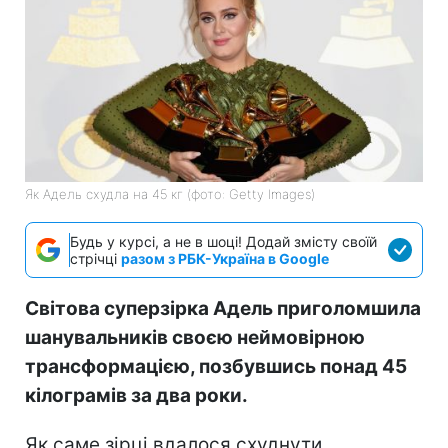
Як Адель схудла на 45 кг (фото: Getty Images)
Будь у курсі, а не в шоці! Додай змісту своїй
стрічці
разом з РБК-Україна в Google
Світова суперзірка Адель приголомшила
шанувальників своєю неймовірною
трансформацією, позбувшись понад 45
кілограмів за два роки.
Як саме зірці вдалося схуднути,