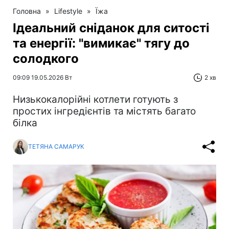
Головна
»
Lifestyle
»
Їжа
Ідеальний сніданок для ситості
та енергії: "вимикає" тягу до
солодкого
09:09 19.05.2026 Вт
2 хв
Низькокалорійні котлети готують з
простих інгредієнтів та містять багато
білка
ТЕТЯНА САМАРУК