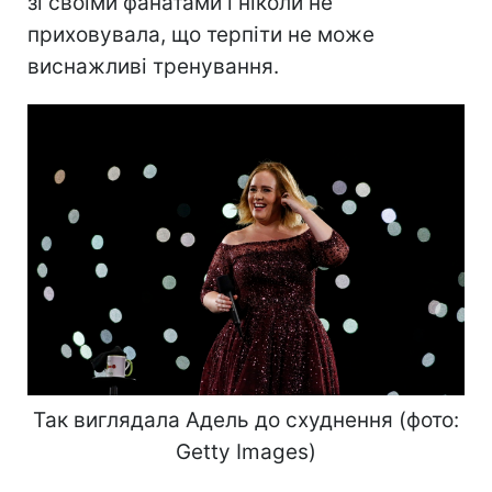
зі своїми фанатами і ніколи не
приховувала, що терпіти не може
виснажливі тренування.
Так виглядала Адель до схуднення (фото:
Getty Images)