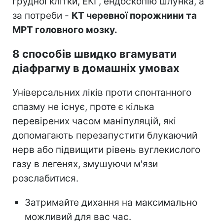
грудної клітки, ЕКГ, ендоскопію шлунка, а
за потреби -
КТ черевної порожнини та
МРТ головного мозку.
8 способів швидко вгамувати
діафрагму в домашніх умовах
Універсальних ліків проти спонтанного
спазму не існує, проте є кілька
перевірених часом маніпуляцій, які
допомагають перезапустити блукаючий
нерв або підвищити рівень вуглекислого
газу в легенях, змушуючи м'язи
розслабитися.
Затримайте дихання на максимально
можливий для вас час.