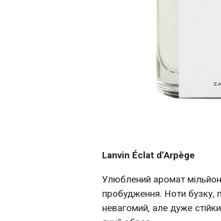
Lanvin Éclat d’Arpège
Улюблений аромат мільйоні
пробудження. Ноти бузку, 
невагомий, але дуже стійк