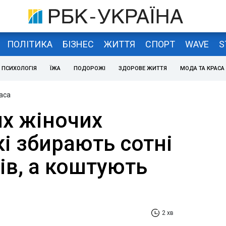
ПОЛІТИКА
БІЗНЕС
ЖИТТЯ
СПОРТ
WAVE
S
ПСИХОЛОГІЯ
ЇЖА
ПОДОРОЖІ
ЗДОРОВЕ ЖИТТЯ
МОДА ТА КРАСА
аса
х жіночих
кі збирають сотні
ів, а коштують
2 хв