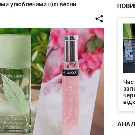
ими улюбленими цієї весни
НОВИ
Час
зал
чер
від
АНАЛ