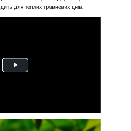
одить для теплих травневих днів.
Play
Video