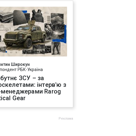
янтин Широкун
пондент РБК-Україна
бутнє ЗСУ – за
оскелетами: інтерв'ю з
-менеджерами Rarog
ical Gear