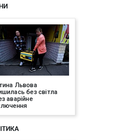
НИ
тина Львова
ишилась без світла
ез аварійне
ключення
ІТИКА