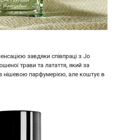
нсацією завдяки співпраці з Jo
шеної трави та латаття, який за
з нішевою парфумерією, але коштує в