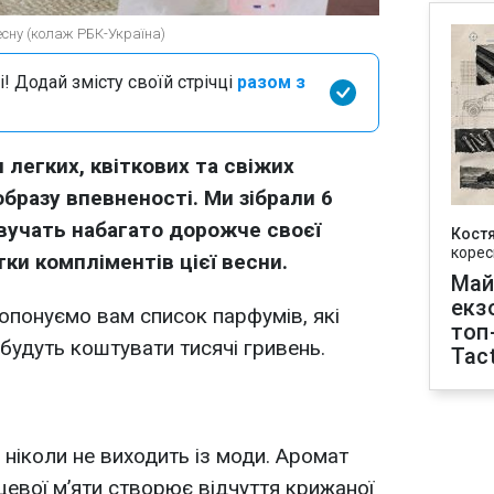
есну (колаж РБК-Україна)
і! Додай змісту своїй стрічці
разом з
 легких, квіткових та свіжих
образу впевненості. Ми зібрали 6
звучать набагато дорожче своєї
Кост
корес
тки компліментів цієї весни.
Май
екз
опонуємо вам список парфумів, які
топ
будуть коштувати тисячі гривень.
Tact
 ніколи не виходить із моди. Аромат
цевої м’яти створює відчуття крижаної