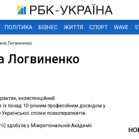
ПОЛІТИКА
БІЗНЕС
ЖИТТЯ
СПОРТ
WAVE
S
лана Логвиненко
а Логвиненко
рактик, екзистенційний
 із понад 10-річним професійним досвідом у
 Української спілки психотерапевтів.
гії) здобула у Міжрегіональній Академії
НО