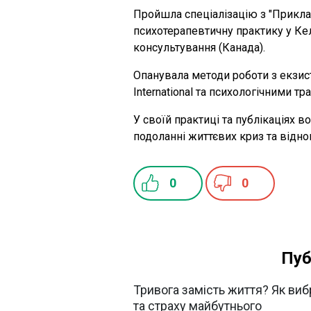
Пройшла спеціалізацію з "Приклад
психотерапевтичну практику у К
консультування (Канада).
Опанувала методи роботи з екзист
International та психологічними тр
У своїй практиці та публікаціях в
подоланні життєвих криз та віднов
0
0
Пуб
Тривога замість життя? Як виб
та страху майбутнього