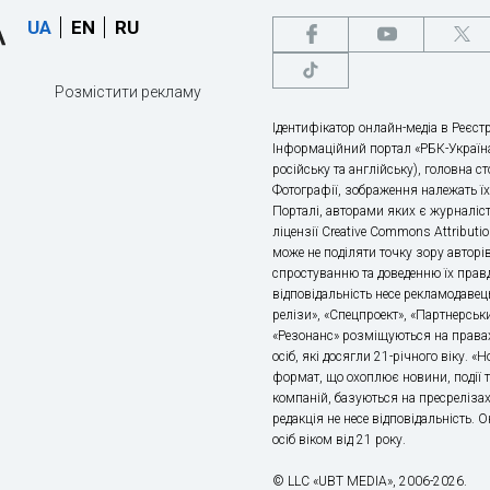
UA
EN
RU
Розмістити рекламу
Ідентифікатор онлайн-медіа в Реєстр
Інформаційний портал «РБК-Україна
російську та англійську), головна с
Фотографії, зображення належать ї
Порталі, авторами яких є журналіс
ліцензії Creative Commons Attributio
може не поділяти точку зору авторі
спростуванню та доведенню їх правд
відповідальність несе рекламодавец
релізи», «Спецпроект», «Партнерськи
«Резонанс» розміщуються на правах
осіб, які досягли 21-річного віку. 
формат, що охоплює новини, події т
компаній, базуються на пресрелізах,
редакція не несе відповідальність.
осіб віком від 21 року.
© LLC «UBT MEDIA», 2006-2026.