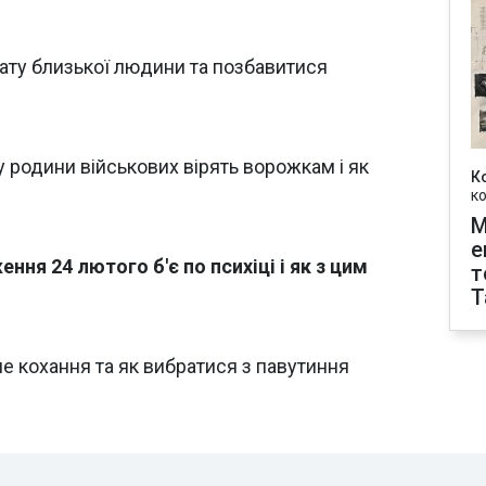
рату близької людини та позбавитися
у родини військових вірять ворожкам і як
К
к
М
е
ння 24 лютого б'є по психіці і як з цим
т
T
не кохання та як вибратися з павутиння