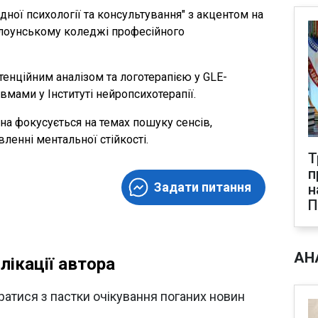
ної психології та консультування" з акцентом на
елоунському коледжі професійного
енційним аналізом та логотерапією у GLE-
авмами у Інституті нейропсихотерапії.
она фокусується на темах пошуку сенсів,
ленні ментальної стійкості.
Т
п
Задати питання
н
АН
лікації автора
ратися з пастки очікування поганих новин