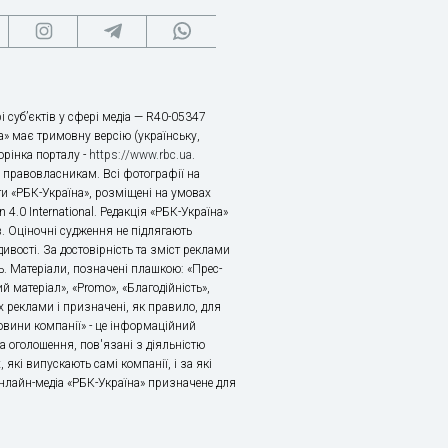
і суб’єктів у сфері медіа — R40-05347
» має тримовну версію (українську,
торінка порталу -
https://www.rbc.ua
.
х правовласникам. Всі фотографії на
ти «РБК-Україна», розміщені на умовах
n 4.0 International. Редакція «РБК-Україна»
в. Оціночні судження не підлягають
ивості. За достовірність та зміст реклами
ь. Матеріали, позначені плашкою: «Прес-
й матеріал», «Promo», «Благодійність»,
 реклами і призначені, як правило, для
«Новини компанії» - це інформаційний
а оголошення, пов'язані з діяльністю
 які випускають самі компанії, і за які
 Онлайн-медіа «РБК-Україна» призначене для