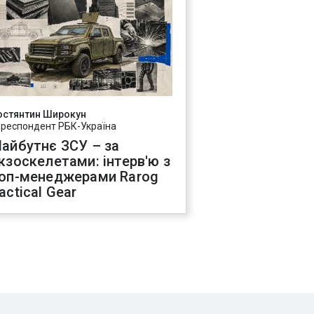
остянтин Широкун
ореспондент РБК-Україна
айбутнє ЗСУ – за
кзоскелетами: інтерв'ю з
оп-менеджерами Rarog
actical Gear