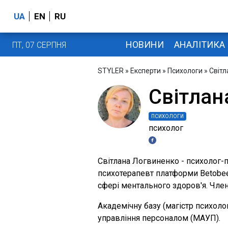
UA
EN
RU
НОВИНИ
АНАЛІТИКА
ПТ, 07 СЕРПНЯ
STYLER
»
Експерти
»
Психологи
» Світ
Світлан
ПСИХОЛОГИ
психолог
Світлана Логвиненко - психолог-п
психотерапевт платформи Betobee
сфері ментального здоров'я. Член
Академічну базу (магістр психоло
управління персоналом (МАУП).