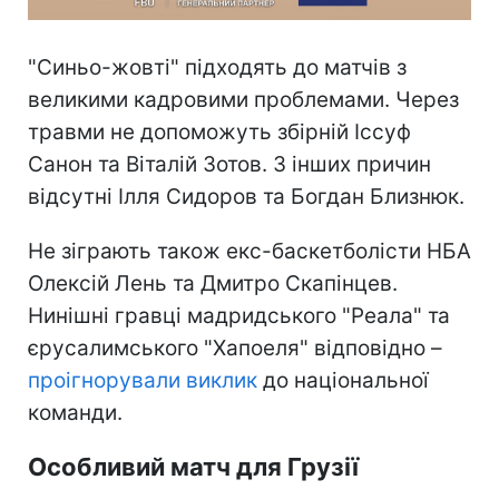
"Синьо-жовті" підходять до матчів з
великими кадровими проблемами. Через
травми не допоможуть збірній Іссуф
Санон та Віталій Зотов. З інших причин
відсутні Ілля Сидоров та Богдан Близнюк.
Не зіграють також екс-баскетболісти НБА
Олексій Лень та Дмитро Скапінцев.
Нинішні гравці мадридського "Реала" та
єрусалимського "Хапоеля" відповідно –
проігнорували виклик
до національної
команди.
Особливий матч для Грузії