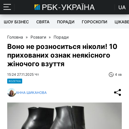
UA
ШОУ БІЗНЕС
СВЯТА
ПОРАДИ
ГОРОСКОПИ
ЦІКАВ
Головна
»
Розваги
»
Поради
Воно не розноситься ніколи! 10
прихованих ознак неякісного
жіночого взуття
15:24 27.11.2025 Чт
4 хв
ROZETKA
АННА ШИКАНОВА