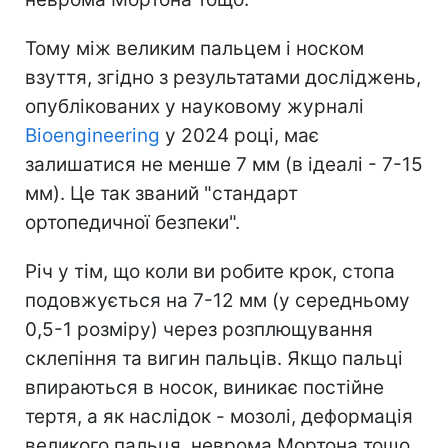
Тому між великим пальцем і носком
взуття, згідно з результатами досліджень,
опублікованих у науковому журналі
Bioengineering
у 2024 році, має
залишатися не менше 7 мм (в ідеалі - 7-15
мм). Це так званий "стандарт
ортопедичної безпеки".
Річ у тім, що коли ви робите крок, стопа
подовжується на 7-12 мм (у середньому
0,5-1 розміру) через розплющування
склепіння та вигин пальців. Якщо пальці
впираються в носок, виникає постійне
тертя, а як наслідок - мозолі, деформація
великого пальця, неврома Мортона тощо.