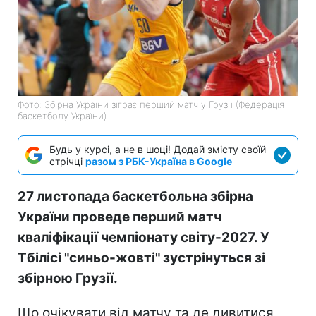
Фото: Збірна України зіграє перший матч у Грузії (Федерація
баскетболу України)
Будь у курсі, а не в шоці! Додай змісту своїй
стрічці
разом з РБК-Україна в Google
27 листопада баскетбольна збірна
України проведе перший матч
кваліфікації чемпіонату світу-2027. У
Тбілісі "синьо-жовті" зустрінуться зі
збірною Грузії.
Що очікувати від матчу та де дивитися