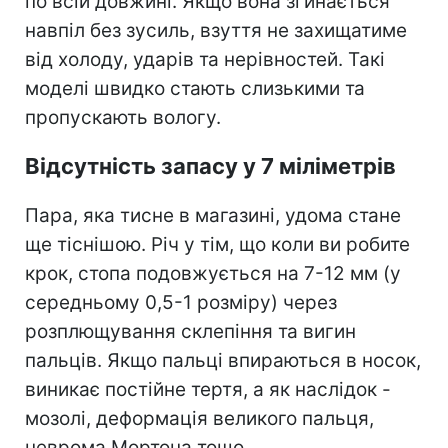
по всій довжині. Якщо вона згинається
навпіл без зусиль, взуття не захищатиме
від холоду, ударів та нерівностей. Такі
моделі швидко стають слизькими та
пропускають вологу.
Відсутність запасу у 7 міліметрів
Пара, яка тисне в магазині, удома стане
ще тіснішою. Річ у тім, що коли ви робите
крок, стопа подовжується на 7-12 мм (у
середньому 0,5-1 розміру) через
розплющування склепіння та вигин
пальців. Якщо пальці впираються в носок,
виникає постійне тертя, а як наслідок -
мозолі, деформація великого пальця,
неврома Мортона тощо.