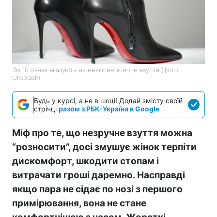
Які 10 ознак вказують на неякісне жіноче взуття (фото:
Unsplash)
Будь у курсі, а не в шоці! Додай змісту своїй
стрічці
разом з РБК-Україна в Google
Міф про те, що незручне взуття можна
“розносити”, досі змушує жінок терпіти
дискомфорт, шкодити стопам і
витрачати гроші даремно. Насправді
якщо пара не сідає по нозі з першого
примірювання, вона не стане