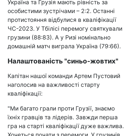
Україна та Грузія мають рівність за
особистими зустрічами – 2:2. Останні
протистояння відбулися в кваліфікації
ЧС-2023. У Тбілісі перемогу святкували
грузини (88:83). А у Ризі номінально
домашній матч виграла Україна (79:66).
Налаштованість "синьо-жовтих"
Капітан нашої команди Артем Пустовий
наголосив на важливості старту
кваліфікації:
"Ми багато грали проти Грузії, знаємо
їхніх гравців та лідерів. Завжди перша
гра на старті кваліфікації дуже важлива.
Хочеться почати з перемоги. У грузинів