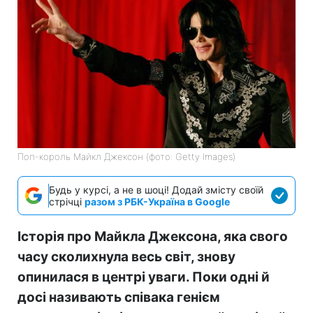
Поп-король Майкл Джексон (фото: Getty Images)
Будь у курсі, а не в шоці! Додай змісту своїй
стрічці
разом з РБК-Україна в Google
Історія про Майкла Джексона, яка свого
часу сколихнула весь світ, знову
опинилася в центрі уваги. Поки одні й
досі називають співака генієм