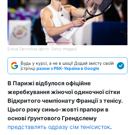
Еліна Світоліна (фото: Getty Images)
Будь у курсі, а не в шоці! Додай змісту своїй
стрічці
разом з РБК-Україна в Google
В Парижі відбулося офіційне
жеребкування жіночої одиночної сітки
Відкритого чемпіонату Франції з тенісу.
Цього року синьо-жовті прапори в
основі ґрунтового Грендслему
представлять одразу сім тенісисток
.