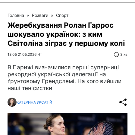
Головна
»
Розваги
»
Спорт
Жеребкування Ролан Гаррос
шокувало українок: з ким
Світоліна зіграє у першому колі
18:05 21.05.2026 Чт
3 хв
В Парижі визначилися перші суперниці
рекордної української делегації на
ґрунтовому Грендслемі. На кого вийшли
наші тенісистки
КАТЕРИНА УРСАТІЙ