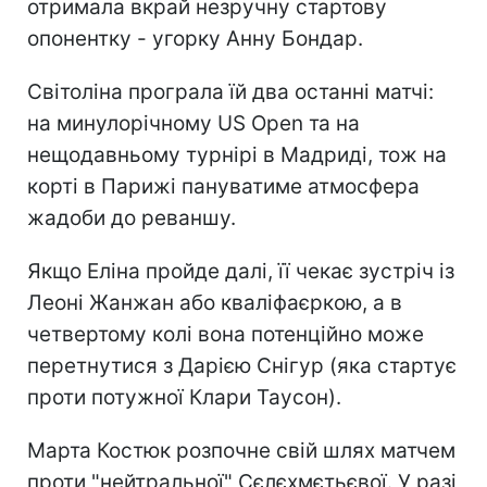
отримала вкрай незручну стартову
опонентку - угорку Анну Бондар.
Світоліна програла їй два останні матчі:
на минулорічному US Open та на
нещодавньому турнірі в Мадриді, тож на
корті в Парижі пануватиме атмосфера
жадоби до реваншу.
Якщо Еліна пройде далі, її чекає зустріч із
Леоні Жанжан або кваліфаєркою, а в
четвертому колі вона потенційно може
перетнутися з Дарією Снігур (яка стартує
проти потужної Клари Таусон).
Марта Костюк розпочне свій шлях матчем
проти "нейтральної" Сєлєхмєтьєвої. У разі