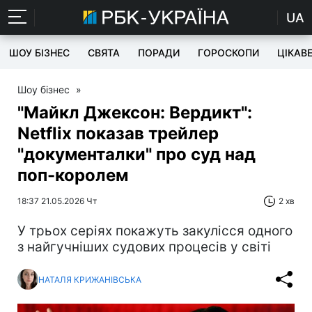
UA
ШОУ БІЗНЕС
СВЯТА
ПОРАДИ
ГОРОСКОПИ
ЦІКАВ
Шоу бізнес
»
"Майкл Джексон: Вердикт":
Netflix показав трейлер
"документалки" про суд над
поп-королем
18:37 21.05.2026 Чт
2 хв
У трьох серіях покажуть закулісся одного
з найгучніших судових процесів у світі
НАТАЛЯ КРИЖАНІВСЬКА