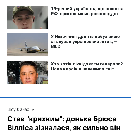
Шоу бізнес
»
Став "крихким": донька Брюса
Вілліса зізналася, як сильно він