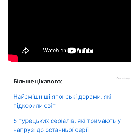
Більше цікавого:
Найсмішніші японські дорами, які
підкорили світ
5 турецьких серіалів, які тримають у
напрузі до останньої серії