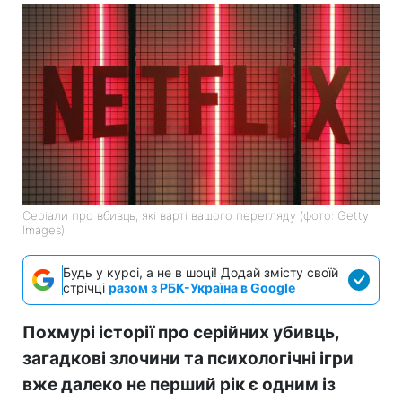
Серіали про вбивць, які варті вашого перегляду (фото: Getty
Images)
Будь у курсі, а не в шоці! Додай змісту своїй
стрічці
разом з РБК-Україна в Google
Похмурі історії про серійних убивць,
загадкові злочини та психологічні ігри
вже далеко не перший рік є одним із