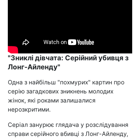
"Зниклі дівчата: Серійний убивця з
Лонг-Айленду"
Одна з найбільш "похмурих" картин про
серію загадкових зникнень молодих
жінок, які роками залишалися
нерозкритими.
Серіал занурює глядача у розслідування
справи серійного вбивці з Лонг-Айленду,