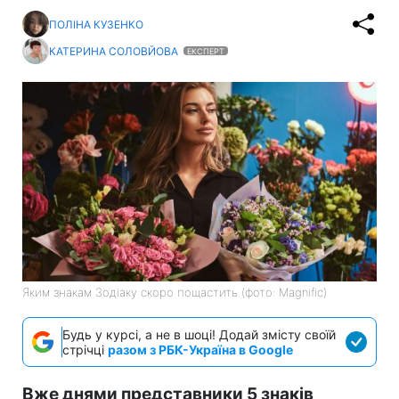
ПОЛІНА КУЗЕНКО
КАТЕРИНА СОЛОВЙОВА
ЕКСПЕРТ
Яким знакам Зодіаку скоро пощастить (фото: Magnific)
Будь у курсі, а не в шоці! Додай змісту своїй
стрічці
разом з РБК-Україна в Google
Вже днями представники 5 знаків