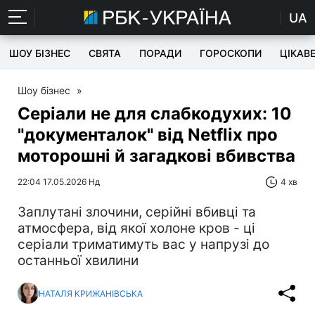
UA
ШОУ БІЗНЕС
СВЯТА
ПОРАДИ
ГОРОСКОПИ
ЦІКАВ
Шоу бізнес
»
Серіали не для слабкодухих: 10
"документалок" від Netflix про
моторошні й загадкові вбивства
22:04 17.05.2026 Нд
4 хв
Заплутані злочини, серійні вбивці та
атмосфера, від якої холоне кров - ці
серіали триматимуть вас у напрузі до
останньої хвилини
НАТАЛЯ КРИЖАНІВСЬКА